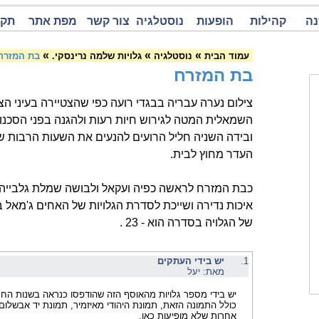
נה
קהילות
הופעות
נוסטלגיה
צור קשר
מפת אתר
תקנ
»
»
»
עמוד הבית
נוסטלגיה
גלויות שלמה נרינסקי.
בת המזרח
בת המזרח
צילום נערה עבריה בבגדי רועה כפי שהצטיירה בעיני הצ
השמאלית המטה לגירוש חיות רעות ולהגנה בפני הסכנ
ובידה השניה חליל הרועים להנעים את השעות הרבות 
העדר מחוץ לבית.
כבת המזרח לראשה כפיה ועקאל ולבושה שמלת גלבייה
איכות נדירה ושייכת לסדרת הגלויות של האחים ג'מאל 
של הגלויה בסדרה הוא - 23 .
1.
יש בידי העתקים
מאת: יעל
יש בידי מספר גלויות מהאוסף הזה שהודפסו כנראה בשנות החמ
כולל התמונה הזאת, תמונת היהודי מאיזמיר, תמונת יד אבשלום 
אחרות שלא מופיעות כאן.