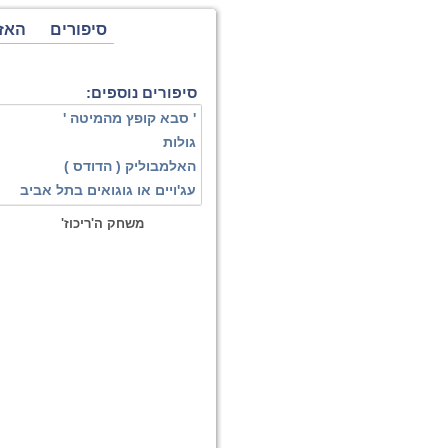
סיפורים
האז
סיפורים נוספים:
' סבא קופץ מהמיטה '
גולות
האלמבוליק ( הדודס )
עג'ויים או גוגואים בתל אביב
משחק ה'ריכוז'