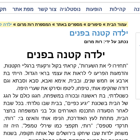
נה
קהילות
הופעות
נוסטלגיה
צור קשר
מפת אתר
תקנ
»
»
»
»
עמוד הבית
סיפורים
מספרים באתר
המספרת רות מרום
ילדה ק
ילדה קטנה בפנים
נכתב על ידי: רות מרום
ילדה קטנה בפנים
"תחזירו לי את השערות", קראתי בקול ורקעתי ברגליי הקטנות,
והדמעות הפריעו לי לראות את עצמי בראי הגדול. הייתי בת
ארבע או חמש שנים, ובבית, אימא ואבא, סבא וסבתא וגם
דודה שהקיפו אותי, טיפחו, ליטפו וסירקו את שערי היפה.
כשנולדתי, בת ראשונה ובכורה במשפחה, חגגו כולם על הגג
של הבית בשכונת "יגיע כפיים", בבית שבו נולדתי. בכל שבת
לאחר הסעודה התכנסו האורחים וכל בני המשפחה בחצר
הבית, מתחת לעץ האזדרכת, הניפו אותי והאיצו בי: "רותי,
תרקדי סטפס"; "רותי, תקפצי כמו שירלי טמפל". היה זה
משחק ילדות שבו שיחקו בירושלים של אותה תקופה, בשנות