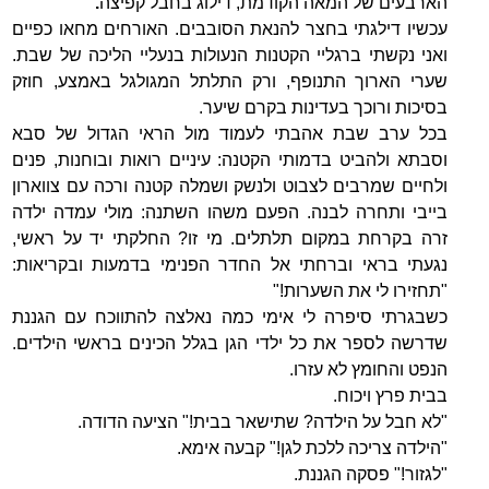
הארבעים של המאה הקודמת, דילוג בחבל קפיצה
.
עכשיו דילגתי בחצר להנאת הסובבים. האורחים מחאו כפיים
ואני נקשתי ברגליי הקטנות הנעולות בנעליי הליכה של שבת.
שערי הארוך התנופף, ורק התלתל המגולגל באמצע, חוזק
בסיכות ורוכך בעדינות בקרם שיער.
בכל ערב שבת אהבתי לעמוד מול הראי הגדול של סבא
וסבתא ולהביט בדמותי הקטנה: עיניים רואות ובוחנות, פנים
ולחיים שמרבים לצבוט ולנשק ושמלה קטנה ורכה עם צווארון
בייבי ותחרה לבנה. הפעם משהו השתנה: מולי עמדה ילדה
זרה בקרחת במקום תלתלים. מי זו? החלקתי יד על ראשי,
נגעתי בראי וברחתי אל החדר הפנימי בדמעות ובקריאות:
"תחזירו לי את השערות!"
כשבגרתי סיפרה לי אימי כמה נאלצה להתווכח עם הגננת
שדרשה לספר את כל ילדי הגן בגלל הכינים בראשי הילדים.
הנפט והחומץ לא עזרו.
בבית פרץ ויכוח.
"לא חבל על הילדה? שתישאר בבית!" הציעה הדודה.
"הילדה צריכה ללכת לגן!" קבעה אימא.
"לגזור!" פסקה הגננת.