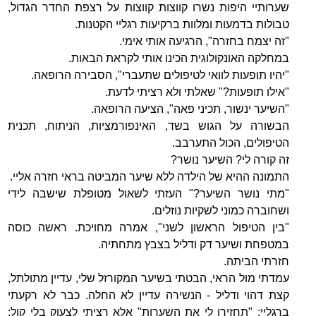
שערותיי היפות נשרו קווצות קווצות על רצפת החדר הגדול,
טבולות בדמעות ומלוות ברקיעות רגליי הקטנות.
"זה יצמח בחזרה", הרגיעה אותי אימי.
במחלקה האונקולוגית הכינו אותי לקראת הבאות.
"יהיו תופעות לוואי לטיפולים שתעברי", הסבירה הרופאה.
"אילו תופעות?" שאלתי ולא רציתי לדעת.
"השיער ינשור, תכיני פאה", הציעה הרופאה.
הבשורה על הגוש בשד, האינפורמציות, הניתוח, תכנית
הטיפולים, הכול התערבב.
זה קורה לי? השיער נושר?
התמונה ההיא של הילדה ללא שיער המביטה בראי חזרה אליי.
"מתי נושר השיער?" העזתי לשאול מטופלת שישבה לידי
ושחוברה כמוני לשקיות נוזלים.
"בין הטיפול הראשון לשני", אמרה מחויכת. ראשה כוסה
במטפחת ושיער דק ודליל בצבץ מתחתיה.
חזרתי הביתה.
עמדתי מול הראי, הבטתי בשיער המקורזל שלי, עדיין מתולתל,
קצת דהוי ודליל - הנשירה עדיין לא החלה. כבר לא רקעתי
ברגליי: "תחזירו לי את השערות" אלא רציתי לצעוק בלי קול: