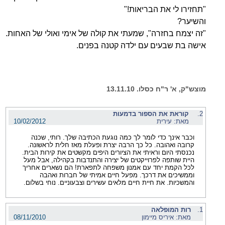
"תחזירו לי את הבריאות!"
והשיער?
"זה יצמח בחזרה", שמעתי את קולה של אימי ואולי של האחות.
אישה בת שבעים עם ילדה קטנה בפנים.
מוצש"ק, א' ר"ח כסלו. 13.11.10
2.
קוראת את הספור בדמעות
מאת: עירית
10/02/2012
וכבר אינך כדי לומר לך כמה נוגעת הכתיבה שלך. רותי, שכנה
קרובה ואהובה. כל כך הרבה יצרת ופעלת מאז חלית לראשונה.
נכנסתי היום וראיתי את הציורים היפים מקשטים את קירות הבית.
היית שותפה לפרוייקטים של יצירה והתנדבות בקהילה, אבל מעל
לכל הקמת יחד עם אמנון משפחה לתפארת! הם נשארים אחריך
וממשיכים את דרכך. מפעל חיים אמיתי של חברות ואהבה
והמשכיות. את חיית חיים מלאים עשירים וצבעוניים. נוחי בשלום.
1.
רות המופלאה
מאת: איריס מיימון
08/11/2010