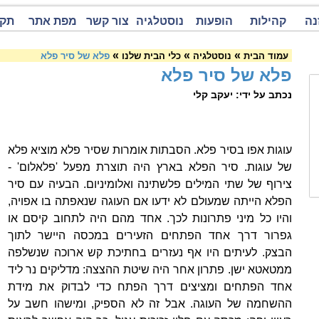
נה
קהילות
הופעות
נוסטלגיה
צור קשר
מפת אתר
תקנ
»
»
»
עמוד הבית
נוסטלגיה
כלי הבית שלנו
פלא של סיר פלא
פלא של סיר פלא
נכתב על ידי: יעקב קלי
עוגות אפו בסיר פלא. הסבתות אומרות שסיר פלא מוציא פלא
של עוגות. סיר הפלא בארץ היה תוצרת מפעל 'פלאלום' -
צירוף של שתי המילים פלשתינה ואלומיניום. הבעיה עם סיר
הפלא הייתה שמעולם לא ידעו אם העוגה שנאפתה בו אפויה,
והיו כל מיני פתרונות לכך. אחד מהם היה לתחוב קיסם או
גפרור דרך אחד הפתחים הזעירים במכסה היישר לתוך
הבצק. לעיתים היו אף נעזרים בחתיכת קש ארוכה שנשלפה
ממטאטא ישן. פתרון אחר היה שיטת ההצצה: מדליקים נר ליד
אחד הפתחים ומציצים דרך הפתח כדי לבדוק את מידת
ההשחמה של העוגה. אבל זה לא הספיק, ומישהו חשב על