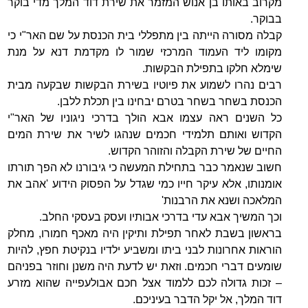
מקרוב באותו בן אנוש המזמר את שירת דוד המלך מדי בוקר
בבוקר.
קבלה מסורה הייתה בין מתפללי בית הכנסת על שם האר"י כי
מקומו ליד העמוד המרכזי שמור לו מקדמת דנא על מנת
שימלא חלקו בתפילת הבקשות.
רבים נהרו לשמוע את פיוטיו בשירת הבקשות שבקעה מבית
הכנסת בשחר בשחר בטרם יבחינו בין תכלת ללבן.
כל השנים ראה עצמו אבא הולך בדרכי ניגוניו של האר"י
הקדוש ואותם תלמידי חכמים שנהגו לשיר את שירת המים
החיים של שירת הקבלה והזוהר הקדוש.
חשוב שנאמר כבר בתחילת המעשה כי גיבורנו לא הפך תורתו
אומנותו, אלא עיקר חייו כמי שגדל על הפסוק הידוע 'אהב את
המלאכה ושנא את הרבנות'
וכך המשיך אבא עדי בדרכי אבותיו ועסק בעסקי החלב.
בראשון בשבת לאחר תפילת ותיקין היה מאכף חמורו, מחלק
הוראות אחרונות לבני ביתו ומשביע ילדיו בנקיטת חפץ, להיות
שומעים דברי חכמים. וזאת יש לדעת היה משנן וחוזר בפניהם
– זכות גדולה לכם ללמוד אצל חכם אבולעפייה שהוא מזרע
דוד המלך, אל יקל הדבר בעיניכם.