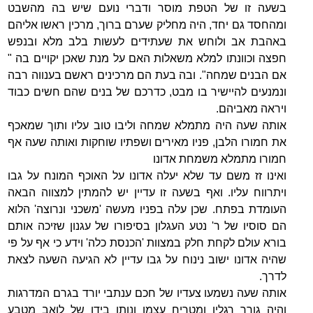
בשעה זו של הטפת מוסר ודברי נועם שיש בה מהשבט
ומהחסד גם יחד, היה מחליק שערם ברוך, מרכין ראשו אליהם
באהבת אב ולוחש את שעתידים לעשות בלב מלא ובנפש
חפצה וכוונתו למלא משאלות האם על מנת שאכן יקויים בה "
אם הבנים שמחה". ובה בעת הם מרכינים ראשם בענווה רבה
ונמנעים להיישיר בו מבט, כדרכם של בנים שהם חשים כבוד
ויראה מאביהם.
אותה שעה היה מתמלא שמחה וליבו טוב עליו ותוך שמאכף
את חמורו הלבן, פניו מאירים ושפתיו שוחקות ואותה שעה אף
חמורו מתמלא משמחת אדונו
ואינו זז משם עד שלא יעלה אדונו על האוכף המונח על גבו
ויתרווח עליו. ואף בשעה זו עדיין יש להמתין למצווה הבאה
העומדת בפתח. שכן עלה בפניו מעשה 'משכני ונרוצה' הלוא
הם סוסיו של ר' נטע העגלון בסיפורו של עגנון שזיכה אותם
בורא עולם לקחת חלק במצוות 'הכנסת כלה' וידע כי אף על פי
שהיה אדונו ישוב נינוח על גבו עדיין לא הגיעה השעה לצאת
לדרך.
אותה שעה נשמעו צעדיו של חכם ענתבי יורד בגרם המדרגות
והיה גורר רגליו ומטריח עצמו ונותן בידו של לואב מטבע