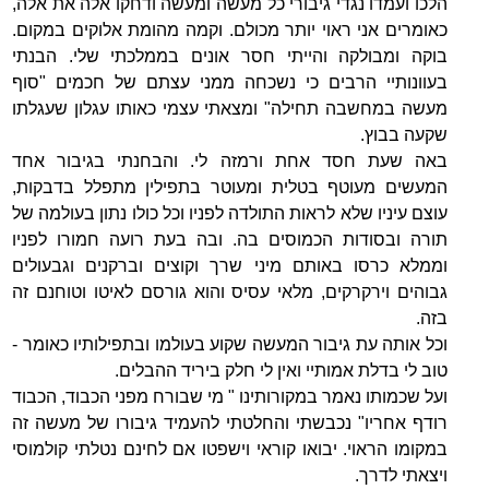
הלכו ועמדו נגדי גיבורי כל מעשה ומעשה ודחקו אלה את אלה,
כאומרים אני ראוי יותר מכולם. וקמה מהומת אלוקים במקום.
בוקה ומבולקה והייתי חסר אונים בממלכתי שלי. הבנתי
בעוונותיי הרבים כי נשכחה ממני עצתם של חכמים "סוף
מעשה במחשבה תחילה" ומצאתי עצמי כאותו עגלון שעגלתו
שקעה בבוץ.
באה שעת חסד אחת ורמזה לי. והבחנתי בגיבור אחד
המעשים מעוטף בטלית ומעוטר בתפילין מתפלל בדבקות,
עוצם עיניו שלא לראות התולדה לפניו וכל כולו נתון בעולמה של
תורה ובסודות הכמוסים בה. ובה בעת רועה חמורו לפניו
וממלא כרסו באותם מיני שרך וקוצים וברקנים וגבעולים
גבוהים וירקרקים, מלאי עסיס והוא גורסם לאיטו וטוחנם זה
בזה.
וכל אותה עת גיבור המעשה שקוע בעולמו ובתפילותיו כאומר -
טוב לי בדלת אמותיי ואין לי חלק ביריד ההבלים.
ועל שכמותו נאמר במקורותינו " מי שבורח מפני הכבוד, הכבוד
רודף אחריו" נכבשתי והחלטתי להעמיד גיבורו של מעשה זה
במקומו הראוי. יבואו קוראי וישפטו אם לחינם נטלתי קולמוסי
ויצאתי לדרך.