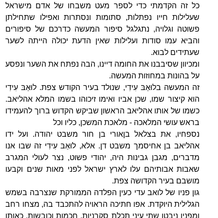
כל זה הקדמתי כדי לספר מעט משבחו של אדם מישראל
שעלילות חייו נפתלות, סתומות ונסתרות ואפילו שתחילתן
פשוטה וגלויה, נתגלגל סיפור המעשה כדרכם של סיפורים
והביא עמו סודות ועלילות שאין הדעת יכולה הייתה לשער
שעתידים לבוא.
ומכיוון שסיבבנו את החומה דיינו, הבה נפתח את השער ונפסע
על בהונות במחוזות המעשה.
זה המעשה בלוּאַבּ עִידִי, שנולד בעיר הקודש צפת. לוּאַבּ עִידִי
הוא קיצור שמו, שכן אביו ואימו זיכוהו בשמו המלא אהליאב.
כשמו של אותו אהליאב הראשון שביקש הקדוש ברוך להעמידו
בראש עושי המלאכה - מלאכת המשכן, כליו וכל
נספחיו, את בצלאל בןאורי בן חור משבט יהודה. ועל ידו
אהליאב בן אחיסמך משבט דן. אלא, לוּאַבּ עִידִי זה שבו אנו
מדברים, מגבן גבינות היה, יהודי פשוט, נצר לעולי המגרב
שאבות אבותיהם עלו לארץ ישראל לפני מאות שנים וקבעו
מושבם בעיר הקדושה צפת.
גון פניו של לואב עדי כעין הפלדה הממורקת שנצרבה בשמש
הגלילית היוקדת. אפו חתיכה הראויה להתכבד בה, מצחו רחב
ומפניו ניבטו שתי עיני תכלת סקרניות, חכמות וכובשות, כאותן