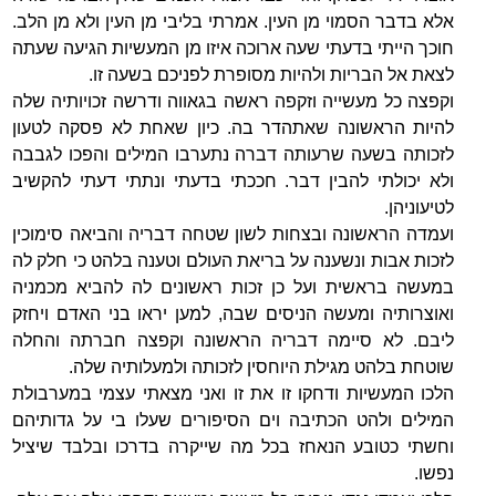
אלא בדבר הסמוי מן העין. אמרתי בליבי מן העין ולא מן הלב.
חוכך הייתי בדעתי שעה ארוכה איזו מן המעשיות הגיעה שעתה
לצאת אל הבריות ולהיות מסופרת לפניכם בשעה זו.
וקפצה כל מעשייה וזקפה ראשה בגאווה ודרשה זכויותיה שלה
להיות הראשונה שאתהדר בה. כיון שאחת לא פסקה לטעון
לזכותה בשעה שרעותה דברה נתערבו המילים והפכו לגבבה
ולא יכולתי להבין דבר. חככתי בדעתי ונתתי דעתי להקשיב
לטיעוניהן.
ועמדה הראשונה ובצחות לשון שטחה דבריה והביאה סימוכין
לזכות אבות ונשענה על בריאת העולם וטענה בלהט כי חלק לה
במעשה בראשית ועל כן זכות ראשונים לה להביא מכמניה
ואוצרותיה ומעשה הניסים שבה, למען יראו בני האדם ויחזק
ליבם. לא סיימה דבריה הראשונה וקפצה חברתה והחלה
שוטחת בלהט מגילת היוחסין לזכותה ולמעלותיה שלה.
הלכו המעשיות ודחקו זו את זו ואני מצאתי עצמי במערבולת
המילים ולהט הכתיבה וים הסיפורים שעלו בי על גדותיהם
וחשתי כטובע הנאחז בכל מה שייקרה בדרכו ובלבד שיציל
נפשו.