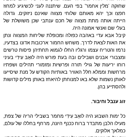
שחוקה 'מלין אחמר' בפי העם. שיתננה לעני לכשיגיע למחוז
חפצו וכך יהא מאותם שלוחי מצווה שאינם ניזוקים. גדולה
הייתה אותה מתת מצווה של חכם ענתבי שכן משושלת של
בעלי שם ואנשי אמונה היה.
קיבל אבא עדי באהבה כפולה ומכופלת שליחות המצווה ונתן
את האות לצאת לדרך. משחש החמור ארכובות אדונו בצדעיו,
נרמז והטריח עצמו ורגליו החלו לגמוא תחתיהן פיסות טרשים
ומצבורי אבנים ושבילים ובה בעת פורש היה לוּאַבּ עִידִי בעיני
רוחו יריעות של גוילי תורה ופרשיות ומזמורי תהילים ושפתיו
מרחשות וממלא חלל האוויר באותיות הקודש על מנת שיסייעו
לאותן נשמות שלא באו למנוחתן להיאחז באותן מילים קדושות
ולהסתייע בהן.
זוג ענבל וחיבור.
כל ימות השבוע היה לוּאַבּ עִידִי מחמר בשבילי הריה של צפת,
מעילו הלבן מתבדר ברוח ככנף היונה, מרחף בחללו של עולם,
כמלאך אלוקים.