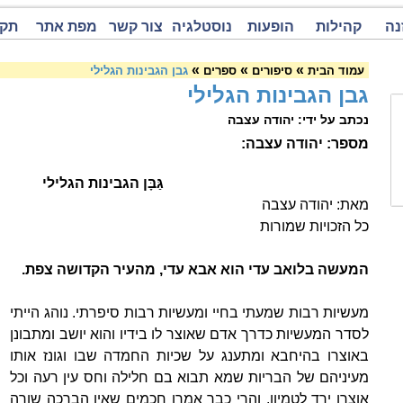
נה
קהילות
הופעות
נוסטלגיה
צור קשר
מפת אתר
תקנ
»
»
»
עמוד הבית
סיפורים
ספרים
גבן הגבינות הגלילי
גבן הגבינות הגלילי
נכתב על ידי: יהודה עצבה
מספר: יהודה עצבה:
גַּבָּן הגבינות הגלילי
מאת: יהודה עצבה
כל הזכויות שמורות
המעשה בלואב עדי הוא אבא עדי, מהעיר הקדושה צפת.
מעשיות רבות שמעתי בחיי ומעשיות רבות סיפרתי. נוהג הייתי
לסדר המעשיות כדרך אדם שאוצר לו בידיו והוא יושב ומתבונן
באוצרו בהיחבא ומתענג על שכיות החמדה שבו וגונז אותו
מעיניהם של הבריות שמא תבוא בם חלילה וחס עין רעה וכל
אוצרו ירד לטמיון. והרי כבר אמרו חכמים שאין הברכה שורה