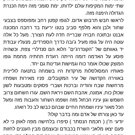
שתי ימות המקיפות עולם ילדותו, ימת סומכי מזה וימת הכנרת
הגדולה הימנה מזה.
לראשו חבש תרבוש אדום. לגופו קפטן רחב ומפוספס בצבעי
שחור ולבן והוא מלפף סביב בטנו יריעת בד רחבה המכונה
אבנט ובתוכה חבויה שברייה חדה לעת הצורך. מעל כל אלה
עוטה היה על גופו מעיל ג'ובה כדרך הספרדים, מנעליו עבודת
יד גאוותם של "הקונדרג'ים" הלוא הם סנדלרי צפת. וכשהיה
פוסע על האדמה דומה הייתה רועדת תחתיה מחמת גופו
המוצק שכולו אומר כוח וגמישות ועדינות גם יחד.
פאותיו המסולסלות מרקדות היו בשמחה בתנועה לוליינית
באווירה הקדושה של עיר המקובלים. פניו מאירות ושפתיו
מרחשות שבח והודיה וברכות ושברי פסוקים ומטבעות לשון
שכולן כוח, אמונה, אהבת השם ויראת השם. עורו השחום צרוב
השמש וגון עיניו הכחול מזה ושפמו השחור והעבות מזה ומעל
הכל מאור עיניו ושמחת החיים שבהם כבשו לב כל רואהו.
עד כאן צורתו של אדם ומה בדבר קולו?
יודעי ח"ן ( חכמת הנסתר ) סיפרו בלחישה מפה לאוזן כי לא
פעם יצאו מלאכי השרת בכבודם ובעצמם מבין העננים לחזות