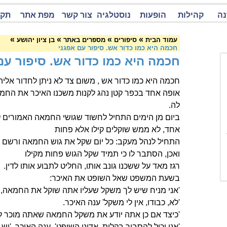
נה
קהילות
הופעות
נוסטלגיה
צור קשר
מפת אתר
תקנ
»
»
»
»
עמוד הבית
סיפורים
מספרים באתר
בן ציון יהושע
חכמה היא כמו כדור אש. סיפור עם אפגני
חכמה היא כמו כדור אש. סיפור עם
חכמה היא כמו כדור אש , משום צד לא ניתן לחדור אליה
אופה אחד בכפר קטן נהג לקנות משכנו האיכר את החמ
לה.
ביום מן הימים התחיל לחשוד שגושי החמאה האמורים ל
אחד, לא ממש שוקלים קילו אלא פחות
התחיל לנהל מעקב: כל יום שקל את גוש החמאה ורשם
ואכן, הסתבר לו כי תמיד שקל הגוש פחות מקילו
רגז מאד על ששכנו גונב אותו, החליט לתבוע אותו לדין.
בשעת המשפט שאל השופט את האיכר:
'אני מניח שיש לך משקל שעליו אתה שוקל את החמאה, ה
'לא, כבודו, אין לי משקל' ענה האיכר.
'כיצד אם כן אתה יודע את משקל החמאה שאתה מוכר ל
'אני יכול להסביר בקלות, אדוני השופט', ענה האיכר. 'יש ל