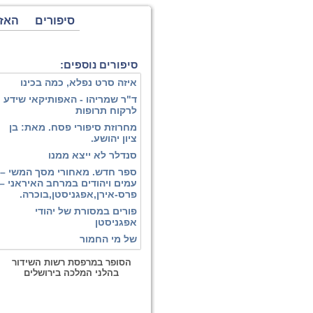
סיפורים
האז
סיפורים נוספים:
איזה סרט נפלא, כמה בכינו
ד"ר שמריהו - האפותיקאי שידע
לרקוח תרופות
מחרוזת סיפורי פסח. מאת: בן
ציון יהושע.
סנדלר לא ייצא ממנו
ספר חדש. מאחורי מסך המשי –
עמים ויהודים במרחב האיראני –
פרס-אירן,אפגניסטן,בוכרה.
פורים במסורת של יהודי
אפגניסטן
של מי החמור
הסופר במרפסת רשות השידור
בהלני המלכה בירושלים