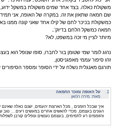
משקולת כאלה. בצד אחד שמים משקולת במשקל ידוע, ו
שם חמאה שתאזן את זה. במקרה של האופה, אני תמי
כמשקולת בכיכר לחם של קילו אחד שאני קונה ממנו באות
חמאה כמשקל הלחם בדיוק'..
מיותר לציין מי זכה במשפט, לא?
נהוג לומר שמי שטומן בור לחברו, סופו שנופל הוא בעצמ
זהו סיפור עממי מאפגניסטן,
תורגם מאנגלית נשלח על ידי הסופר ומספר הסיפורים יהו
1.
על האופה ומוכר החמאה
מאת: מירה רג'ואן
איך שבכל הזמנים , מכל הארצות יהעמים, ישנם כאלה שאינם יו
הגונים בעצמם, מכדי להאשים אחרים במעשים רעים.... טוב ש
והזוממים רע לתמימים, בעצמם נענשים ונופלים קורבן לשפלות