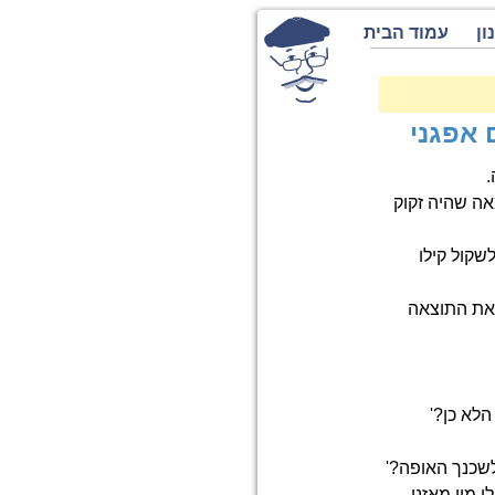
ון
עמוד הבית
 אפגני
.
אה שהיה זקוק
שקול קילו
 את התוצאה
לא כן?'
שכנך האופה?'
י מין מאזני