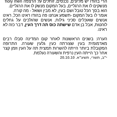
הרי בהודו יש מליונים, נכנסים, זוחלים על הרצפה holy men'
מנשקים לו את הרגליים, בעל המקום מנשק לו את הרגליים.
הוא בסך הכל טובל ושם בעין, לא מבין ושואל - מה קורה.
אומר לו בעל המקום -תשמע אנחנו פה בהודו ראינו הכל, ראינו
אנשים שאוכלים סכיני גילוח, אנשים שהולכים על גחלים
לוהטות, אבל בן אדם
שישתה כוס תה דרך העין,
דבר כזה לא
ראינו.
הערה: בשנים הראשונות לאחר קום המדינה סבלו רבים
מאדמומית בעין שצורתה כעין גלעין שעורה. התרופה
המקובלת ביותר הייתה להשרות תמצית תה על העין וזמן קצר
אחר כך הייתה העין נרפית והשעורה נעלמת.
י"ב, תשרי, תשע"א. 20.10.10