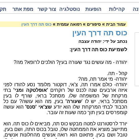
נה
קהילות
הופעות
נוסטלגיה
צור קשר
מפת אתר
תקנ
»
»
»
עמוד הבית
סיפורים
רפואה עממית
כוס תה דרך העין
כוס תה דרך העין
נכתב על ידי: יהודה עצבה
לשמיעת כוס תה דרך העין:
יהודה - מה עושים נגד שעורה בעין? הולכים לרופא? מה?
קהל - תה.
יהודה- מי אמר תה, מה?
יהודה- כולם אמרו תה, צ'אי, דוקטור מלומד נסע להודו לפני
איזה ארבעים שנה לכנס של רוקחים
'אופלטקה ומני'
בתי
מרקחת של המשפחה שלו. מסתכל בראי, שורף לו בעין
מסתכל בראי, יש לו '
שעורה'
בעין, מה הוא עושה? עם כל
הכבוד לבתי המרקחת שלו הוא יודע
שצ'אי 'סנס'
הוא עושה
קומפרסים בעין תוך כמה שעות זה עובר.
יורד לרסטורנט למטה מבקש כוס תה, מביאים לו כוס תה. הוא
מתיישב מוציא את הממחטה שלו, טובל בכוס התה, ושם בעין,
טובל ושם בעין. פתאום הוא רואה אנשים מהחלונות אנשים,