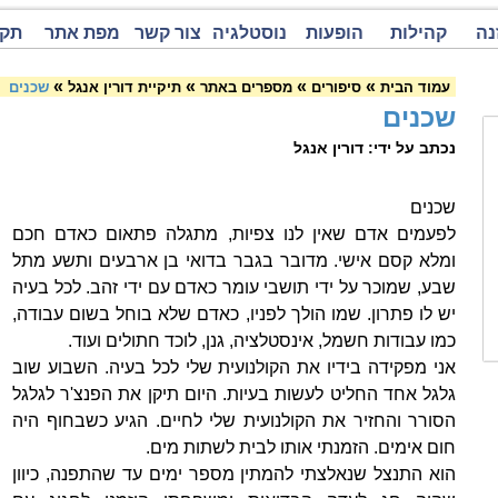
נה
קהילות
הופעות
נוסטלגיה
צור קשר
מפת אתר
תקנ
»
»
»
»
עמוד הבית
סיפורים
מספרים באתר
תיקיית דורין אנגל
שכנים
שכנים
נכתב על ידי: דורין אנגל
שכנים
לפעמים אדם שאין לנו צפיות, מתגלה פתאום כאדם חכם
ומלא קסם אישי. מדובר בגבר בדואי בן ארבעים ותשע מתל
שבע, שמוכר על ידי תושבי עומר כאדם עם ידי זהב. לכל בעיה
יש לו פתרון. שמו הולך לפניו, כאדם שלא בוחל בשום עבודה,
כמו עבודות חשמל, אינסטלציה, גנן, לוכד חתולים ועוד.
אני מפקידה בידיו את הקולנועית שלי לכל בעיה. השבוע שוב
גלגל אחד החליט לעשות בעיות. היום תיקן את הפנצ'ר לגלגל
הסורר והחזיר את הקולנועית שלי לחיים. הגיע כשבחוף היה
חום אימים. הזמנתי אותו לבית לשתות מים.
הוא התנצל שנאלצתי להמתין מספר ימים עד שהתפנה, כיוון