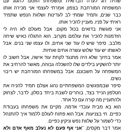
שהיה חג לעדה הבדואית ומשפחתו הוזמנו לחגוג עם
המשפחה המורחבת בצפון. אמרתי לעצמי אני מכירה אותו
כבר שנים, ותמיד שמתי לב לעדינות ושלוות הנפש שתמיד
ראיתי על פניו. מעניין להכיר אותו.
אני פוגשת בדואים בכול מקום. אבל מעולם לא היה לי
הזדמנות להכיר את עולמם מקרוב. הוא התגלה כאיש שיחה
מלבב. סיפר שיש לו עוד שני אחים, ולו עצמו שני בנים. אבל
לאשתו יש עוד שלוש עשרה אחים ואחיות.
אמר בחיוך שלא היה מתנגד לקחת עוד אישה, אבל חשוב לו
יותר להשקיע בילדים שלו להשכלה גבוהה, מאשר להרחיב את
המשפחה על חשבונם. אבל במשפחתו המורחבת יש ריבוי
נשים.
סיפר שבמפגשים המשפחתיים נהוג אצלם תמיד להניח את
הטלפון הנייד בצד, בוחרים לשבת ביחד בסלון, לדבר, לצחוק
ולהתעניין מה קורה עם כל אחד.
הוא בא מבית עובדי אדמה. מקיים את משפחתו בעבודת
כפיים. חי בצניעות. אבל הוא פתוח לעולם ללמוד איך להתנהל
כדי לשמור על שלוות נפש וניקיון כפיים.
אמר דבר מקסים, "
אני אף פעם לא נעלב מאף אדם ולא