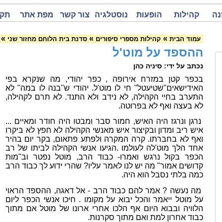
נה
קהילות
הופעות
נוסטלגיה
צור קשר
מפת אתר
תקנ
»
»
»
עמוד הבית
קהילות מספרי סיפורים
סדנת בית הלוחם מחזור שני
ההספד על מוט'ל
נכתב על ידי: סיניה כהן
בכפר קטן במזרח אירופה , כפר יהודי, מה שנקרא בפי
האידישאים"שטיעטל" חי לו מוט'ל. יהודי ש"בנה לו במה" לא
התערב בחיי הקהילה, לא נידב ולא התנד. לא תרם לקהילה,
לא בעצה ואף לא בפרוטה.
נרגן ונרגז היה האיש, חמור סבר ומבטו היה חודר ומאיים ...
איש ריב ומדון ובקיצור איש מאנשי הקהילה לא חפץ לא ביקרו
ואף לא בחברתו. קרה המקרה ולפתע פתאום, בקר יום בהיר
אחד הלך מוט'לה לעולמו .הגיעו אנשי הקהילה לביתו של רב
הכפר בקול נרגש ואמרו- כבוד הרב, מוטל נפטר וב"מות
קדושים אמור" מה יש לנו לאמר עליו? שהרי ידוע לך כבוד הרב
כמה בלתי נסבל הוא היה.
מה נעשה ? אמר להם כבוד הרב - אל דאגה, ההספד הראוי
על מוטל ייאמר והכל יבוא על מקומו . חיכו אנשי הכפר ליום
הלוויה ובבוא היום אף הלכו אחרי ארונו של מוטל אם מתוך
כבוד אחרון למת ואם מתוך סקרנות.