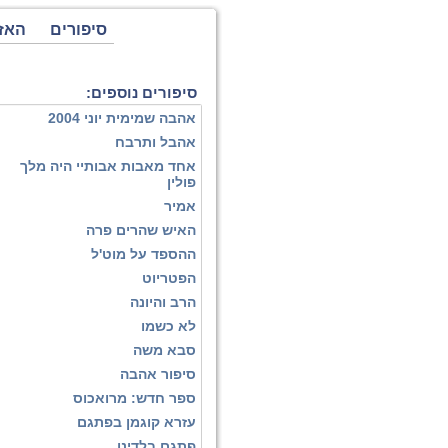
סיפורים
האז
סיפורים נוספים:
אהבה שמימית יוני 2004
אהבל ותרבח
אחד מאבות אבותיי היה מלך
פולין
אמיר
האיש שהרים פרה
ההספד על מוט'ל
הפטריוט
הרב והיונה
לא כשמו
סבא משה
סיפור אהבה
ספר חדש: מרואכוס
עזרא קוגמן בפתגם
פתגם בלדינו