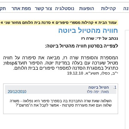
נה
קהילות
הופעות
נוסטלגיה
צור קשר
מפת אתר
תקנ
»
»
»
עמוד הבית
קהילות מספרי סיפורים
סדנת בית הלוחם מחזור שני
חוויה מהטיול ביוטה
נכתב על ידי: שרה רז
לצפייה בסרטון חוויה מהטיול ביוטה:
המספרת והסופרת שרה רז, מביאה את סיפורה על חוויה
מטיול שערכה עם בעלה במדינת יוטה. הסיפור תועד&nbsp;
כתרגיל במסגרת הסדנה למספרי סיפורים בבית הלוחם.
י"ב, כסלו, תשע"א. 19.12.10
1.
הטיול ביוטה
מאת: יפה פלז
20/12/2010
השלווה שאת שרה התברכת בה בספרך סיפור היא נפלאה - משרה
שלווה ועם זאת מעוררת סקרנות - אפשר לקבל את ה"מרשם"?