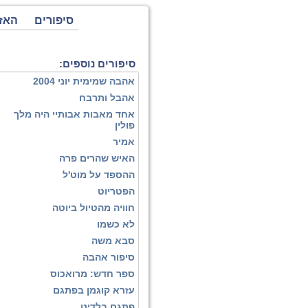
סיפורים
האז
סיפורים נוספים:
אהבה שמימית יוני 2004
אהבל ותרבח
אחד מאבות אבותיי היה מלך
פולין
אמיר
האיש שהרים פרה
ההספד על מוט'ל
הפטריוט
חוויה מהטיול ביוטה
לא כשמו
סבא משה
סיפור אהבה
ספר חדש: מרואכוס
עזרא קוגמן בפתגם
פתגם בלדינו