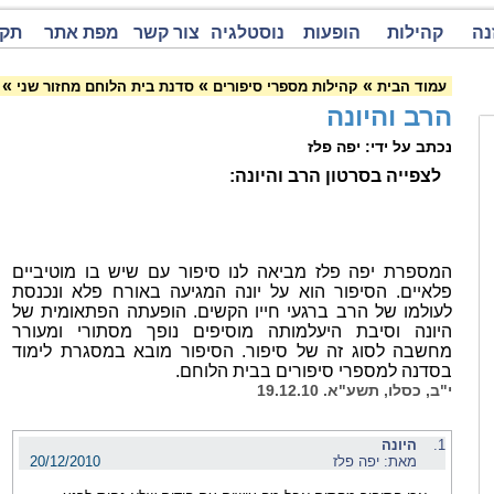
נה
קהילות
הופעות
נוסטלגיה
צור קשר
מפת אתר
תקנ
»
»
»
עמוד הבית
קהילות מספרי סיפורים
סדנת בית הלוחם מחזור שני
הרב והיונה
נכתב על ידי: יפה פלז
לצפייה בסרטון הרב והיונה:
המספרת יפה פלז מביאה לנו סיפור עם שיש בו מוטיביים
פלאיים. הסיפור הוא על יונה המגיעה באורח פלא ונכנסת
לעולמו של הרב ברגעי חייו הקשים. הופעתה הפתאומית של
היונה וסיבת היעלמותה מוסיפים נופך מסתורי ומעורר
מחשבה לסוג זה של סיפור. הסיפור מובא במסגרת לימוד
בסדנה למספרי סיפורים בבית הלוחם.
י"ב, כסלו, תשע"א. 19.12.10
1.
היונה
מאת: יפה פלז
20/12/2010