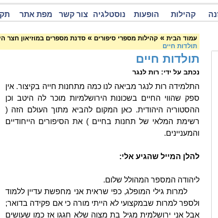
נה
קהילות
הופעות
נוסטלגיה
צור קשר
מפת אתר
תקנ
»
»
עמוד הבית
קהילות מספרי סיפורים
סדנת מספרים במוזיאון חצר היישוב
תולדות חיים
תולדות חיים
נכתב על ידי: רות לנגר
התלמידה רות לנגר מביאה לנו כמה מתחנות חייה בקיצור. אין
ספק שהווי החיים בשכונות הירושלמיות מוכר לה היטב וכן
ההסטוריה היהודית. כאן המקום להביא מתוך העולם הזה (
רשימת המלאי של תחנות בחיים ) את הסיפורים הייחודיים
והמעניינים.
להלן המייל שהגיע אלי:
ליהודה המספר המהולל שלום.
למרות גילי המופלג, כפי שראית אני מחפשת עדיין ללמוד
ולספר למרות שבמקצועי לא הייתי מורה כי אם פקידה בדואר;
אבל אני ירושלמית מגיל בת מצוה שלא חגגו אז כמו שעושים