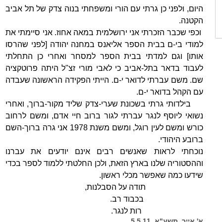
היום, ולפני כן גרתי עם הורי ומשפחתי בנוה צדק של תל אביב
הקטנה.
וכפי שכבר הזכרתי אני ירושלמית במאה אחוז. אני סיימתי את
למודי בי-ם בבית הספר אליאנס במחנה יהודה [לפני שהרסו
אותו] וגם למדתי בבית הספר למסחר ואחרי כן התחלתי
לעבוד בדאר בתל-אביב כי לאבי מורי זצ"ל היתה פרוטקציה
שם. משם עברתי לדואר י-ם. הייתי הפקידה הראשונה שעבדה
עם הקהל בדואר י-ם.
בילדותי גרתי בשכונת שערי-צדק שליד מקור-ברוך, ואחרי
נשואי ליוסף לנגר עברתי לגור ברוב חיי אדם, ומשם לרחוב
כורש ומשם לעין רוגל, ומשם משנת 1978 אני גרה ברוך-השם
ברובע היהודי.
נוכחתי לראות שאנשים רבים אינם יודעים את עברנו
וההסטוריה שלנו בארץ הזאת, ולכן החלטתי ללמוד לספר בכדי
שידעו כמה שאפשר מכלי ראשון.
תודה על הסבלנות,
בכבוד רב.
רות לנגר.
א' אייר, תשע"א. 5.5.11