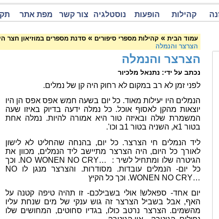
נה
קהילות
הופעות
נוסטלגיה
צור קשר
מפת אתר
תקנ
»
»
עמוד הבית
קהילות מספרי סיפורים
סדנת מספרים במוזיאון חצר היישוב
הצרצר והנמלה
הצרצר והנמלה
נכתב על ידי: נתנאל מלכיור
לפני זמן לא רב במקום לא רחוק היה קן של נמלים.
הנמלים היו יעילות מאוד. כל יום בשעה חמש אפס אפס הן היו
יוצאות מהקן לאסוף אוכל. כל נמלה ידעה בדיוק באיזו שעה
המשמרת שלה ובאיזה טור היא אמורה להיות. נמלה אחת
בטור 1א, השניה בטור 1ב וכו'.
ליד הנמלים חי הצרצר. כל יום, בהנחה שהחליט לא לישון
לאורך כל היום, היה הצרצר מתיישב ליד הנמלים, מכוון את
הגיטרה שלו ומתחיל לשיר :
NO WONEN NO CRY…
. וכך
כל יום- הנמלים עובדות. מסודרות. והצרצר מנגן לו
NO
WONEN NO CRY…
. וכך כל הקיץ
יום אחד- ספאלש! אולי בשבילכם- זו תהיה טיפה קטנה על
האף, אבל בשביל הצרצר זה גוש ענקי של מים שנחת עליו
מהשמים. הצרצר נרטב כולו, בגדיו סחוטים, המחושים שלו