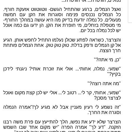
נפולים, הגיטרה... אוי הגיטרה...
ואצל הנמלים, ברגע שהתחיל הגשם- ווטווטווט אזעקת חורף.
כל הנמלים נכנסים פנימה וסוגרות את הקן עם חמשה
מנעולים. כל נמלה יודעת בדיוק מה היא עושה במהלך החורף-
מי מטפלת בזחלים, מי חופרת את הקן. הן ידעו גם כמה אוכל
יש לכל נמלה בכל יום.
והצרצר, כשראה לפתע שכולן נעלמו התחיל לחפש אותן. הגיע
אל קן הנמלים ודפק בדלת. טוק טוק טוק. אחת הנמלים פותחת
חרך הצצה.
"כן, מי אתה?"
"שמעי, נמלה, אחותי... אולי את זוכרת אותי? ניגנתי לידכן
בקיץ?"
"מה אתה רוצה?"
"שמעי, אחותי, קר לי... רטוב לי... אולי יש לכן קצת מקום ואוכל
לצרצר מסכן?
"זה נשמע לי רעיון מעניין אבל לא מגיע לך!"אמרה הנמלה
וסגרה את החרך.
הצרצר שלא ידע את נפשו, הלך להתייעץ עם פרת משה רבנו
הזקנה. "דע לך" אמרה הפרה "יש מקום אחד שבו השמש