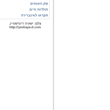
שק האגוזים
תולדות חיים
תקראו לאינברירה
צלם: ישעיה דינרשטיין.
http://yeshaya-d.com