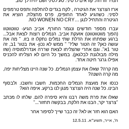
תמיד זורחת. קוראים לו סיני. סע לסיני ושם יהיה לך טוב"
ארז הצרצר את הגיטרה , לקח בגדים להחלפה ותפס טרמפים
לסיני. כשהגיע לאחד החופים, פרס מחצלת, הוציא את
הגיטרה והתחיל לנגן
NO WONEN NO CRY…
.
עברו מספר חודשים ונגמר החורף. אביב הגיע- טווטווטוו
(הפוך מווטווטווט) אזעקת אביב. הנמלים רוצות לצאת אבל...
ברגע שפתחו את הדלת שתי נמלים נתקלו זו בזו. " מה את
עושה כאן? זה הטור שלי!" " ממש לא נכון- את בטור 1ב, זה
טור 1א". וגם אחרי שהצליחו לצאת שררה אנדרלמוסיה (שזו
מילה מבולגנת לבלגאן). במשך כל היום לא הצליחו להכניס
אפילו גרגר חיטה אחד.
מה קרה? שאלו את עצמן הנמלים. כל שנה היינו מצליחות יפה,
מה קרה השנה?
כנסו את מועצת הנמלים החכמות. חשבו וחשבו. ולבסוף
הבינו. כל שנה היה הצרצר מנגן לנו ברקע. איפה הוא?
שאלו את פרת משה רבנו והיא סיפרה להם. שלחו לו מכתב
"צרצר יקר, הבנו את הלקח, בבקשה תחזור..."
האם הוא חזר או לא? זה כבר שייך לסיפור אחר
ח', אייר, תשע"א. 12.5.11