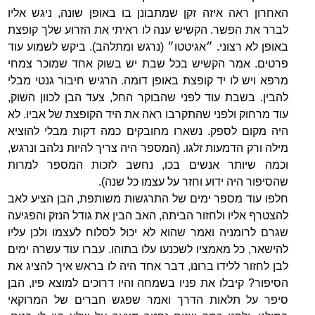
האחרון ראה איזה זקן שמתבונן בו באופן שונה, ניגש אליו
לברר את הפשר. הקשיש ענה לו ראיתי את הזרוע שלך קופצת
באופן לא רצוני. ״אגיטטו״ (נרגש ומתלהב). ביקש לשמוע עוד
פרטים. אמר הקשיש בכל שבת יש בשוק אחד שמוכר צמחי
מרפא ויש לו יד קופצת באופן דומה. הרגיש חיבור גנטי מבלי
להבין. בשבת עוד לפני שהבוקר החל, צעד הבן לכוון השוק,
עוד מרחוק ולפני שהתקרבו ראה את היד הקופצת של אביו. לא
היה מקום לספק. נשארו מחובקים כמה דקות מבלי להוציא
מילה ורק הדמעות זלגו. (המספר היה צריך להיות נלהב ונרגש,
וכמה שיותר אנשים בכו, נחשב לזכות המספר למרות
שהסיפור היה ידוע וחזר על עצמו כל שנה).
חלפו עוד מספר ימים של התרגשות משותפת, הבן הציע לאב
להצטרף אליו ולחזור הביתה, האב הבין את גודל הנזק והפגיעה
שגרם לרומניה ואמר שהוא לא יכול לסלוח לעצמו ולכן עליו
להישאר, כל מאמציו לשכנעו עלו בתוהו. עברו עוד עשרה ימים
לבן לחזור ללידו ברונו, דבר אחד היה לו בראש איך להציג את
הסיפור? קיבלו את פניו בשמחה והיו דרוכים למוצא פיו, הבן
סיפר על תלאות הדרך ואמר שפגש חברים של המרוקאי