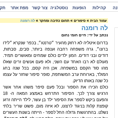
נה
קהילות
הופעות
נוסטלגיה
צור קשר
מפת אתר
תקנ
»
»
»
עמוד הבית
סיפורים
תחום כתיבה ומחקר
לה רומנה
לה רומנה
נכתב על ידי: חיים חומי נחום
בדרום איטליה לא רחוק מהעיר ״טרנטו״, בכפר שנקרא ״לידו
ברונו״, גרה משפחה רחבה וענפה ביותר, סבים, סבתות,
דודים ובני דודים. המון ילדים כולם שמחים ומאושרים תמיד.
מעולם לא רבו האחד עם השני, ולא פעם אנשים זרים שאלו
מהו סוד הקסם במשפחה. אכן היה קסם, בכל שנה בחג
המולד, בארוחת ערב המשותפת, סופר סיפור שחזר על עצמו
כל שנה באותו הדיוק.
כולם הכירו את הספור ובכל פעם סיפר משהו אחר אשר
הרגיש צורך לכך. הסיפור התרחש באמצע המאה ה- 18
והפעם ביקש לספר את הסיפור ילד בן עשר, לילד הייתה זרוע
קופצת קלות בניגוד לרצונו, לא איזה מום, פשוט שריר בלתי
נשלט. בהתרגשות גדולה החל לספר - הייתה בשנות העשרים