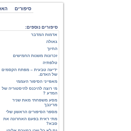
סיפורים
האז
סיפורים נוספים:
אדמות המדבר
גאולה
החיוך
זכרונות משנות החמישים
טלפתיה
ידיעה טבעית – מפתח הקסמים
של האדם.
מאפייני הסיפור העממי
מי רוצה להיכנס להיסטוריה של
המדע ?
מסע משפחתי מאת שניר
מרינבך
מספר הסיפורים הראשון שלי
מתי ראית בפעם האחרונה את
סבא?
נס לא כל שכן במערת אליהו