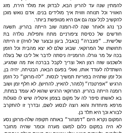
להמתין שנה עד להריון הבא, לבדוק את מולד הירח, מזג
האוויר וכל תנוחה וזווית איך מולידים בנים. אדם נואש מוכן
להקשיב לכל עצה גם אם היא מטופשת ביותר.
כך נהג ולאחר שנה לה-רומנה שוב הייתה בהריון. תשעה
חודשים של כסיסת ציפורניים מתח ותפילות. נולדה בת
שלישית... ״פונברה״ (באבל, ביגון ובצער של לוויה) זו הייתה
תחושתו של המרוקאי. שבוע שלם לא יצא מהבית וכל הזמן
בכה על מר גורלו. הרומנייה ניסתה לדבר אל ליבו של בעלה
ולשכנעו שזה רצון האל וצריך לקבל בברכה את מה שמגיע,
השתדלה לעודד אותו, ואולי בפעם הבאה, הבטיחה, יהיה בן,
וכל זמן שתהיה בפוריות תמשיך לנסות. ״לה-מרוקן״ כל הזמן
הרגיש ״אפרטנדו״ (למהר, להאיץ, להחיש). לא חלף זמן ושוב
רומנה הייתה בהריון. המרוקאי הרגיש שהוא לא עומד במתח,
בא לאשתו סיפר לה על מקום בצפון איטליה שיש לו סגולות
מרפא מיוחדות והוא רוצה לנסוע לשם, ובדרך זו להתקרב
לבורא וכך היא תלד בן.
המקום נקרא היום ״דמנהור״ באותה תקופה שלה-מרוקן נסע
לא היה במקום כלום למעט מערה וכומר שהיה מחובר