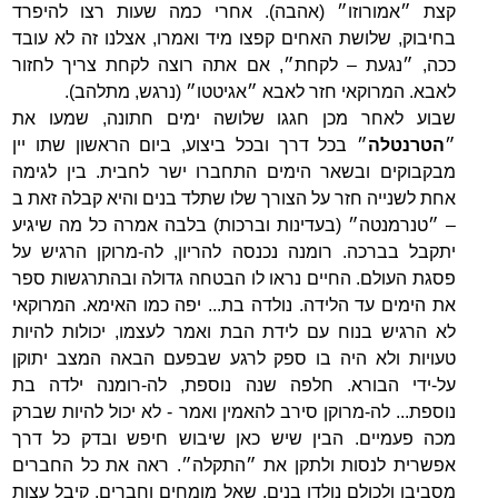
קצת ״אמורוזו״ (אהבה). אחרי כמה שעות רצו להיפרד
בחיבוק, שלושת האחים קפצו מיד ואמרו, אצלנו זה לא עובד
ככה, ״נגעת – לקחת״, אם אתה רוצה לקחת צריך לחזור
לאבא. המרוקאי חזר לאבא ״אגיטטו״ (נרגש, מתלהב).
שבוע לאחר מכן חגגו שלושה ימים חתונה, שמעו את
״
הטרנטלה
״ בכל דרך ובכל ביצוע, ביום הראשון שתו יין
מבקבוקים ובשאר הימים התחברו ישר לחבית. בין לגימה
אחת לשנייה חזר על הצורך שלו שתלד בנים והיא קבלה זאת ב
– ״טנרמנטה״ (בעדינות וברכות) בלבה אמרה כל מה שיגיע
יתקבל בברכה. רומנה נכנסה להריון, לה-מרוקן הרגיש על
פסגת העולם. החיים נראו לו הבטחה גדולה ובהתרגשות ספר
את הימים עד הלידה. נולדה בת... יפה כמו האימא. המרוקאי
לא הרגיש בנוח עם לידת הבת ואמר לעצמו, יכולות להיות
טעויות ולא היה בו ספק לרגע שבפעם הבאה המצב יתוקן
על-ידי הבורא. חלפה שנה נוספת, לה-רומנה ילדה בת
נוספת... לה-מרוקן סירב להאמין ואמר - לא יכול להיות שברק
מכה פעמיים. הבין שיש כאן שיבוש חיפש ובדק כל דרך
אפשרית לנסות ולתקן את ״התקלה״. ראה את כל החברים
מסביבו ולכולם נולדו בנים, שאל מומחים וחברים, קיבל עצות