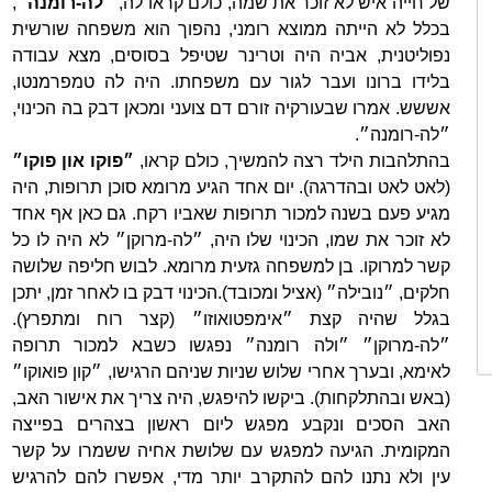
של חייה איש לא זוכר את שמה, כולם קראו לה,
״לה-רומנה״
,
בכלל לא הייתה ממוצא רומני, נהפוך הוא משפחה שורשית
נפוליטנית, אביה היה וטרינר שטיפל בסוסים, מצא עבודה
בלידו ברונו ועבר לגור עם משפחתו. היה לה טמפרמנטו,
אששש. אמרו שבעורקיה זורם דם צועני ומכאן דבק בה הכינוי,
״לה-רומנה״.
בהתלהבות הילד רצה להמשיך, כולם קראו,
״פוקו און פוקו״
(לאט לאט ובהדרגה). יום אחד הגיע מרומא סוכן תרופות, היה
מגיע פעם בשנה למכור תרופות שאביו רקח. גם כאן אף אחד
לא זוכר את שמו, הכינוי שלו היה, ״לה-מרוקן״ לא היה לו כל
קשר למרוקו. בן למשפחה גזעית מרומא. לבוש חליפה שלושה
חלקים, ״נובילה״ (אציל ומכובד).הכינוי דבק בו לאחר זמן, יתכן
בגלל שהיה קצת ״אימפטואוזו״ (קצר רוח ומתפרץ).
״לה-מרוקן״ ״ולה רומנה״ נפגשו כשבא למכור תרופה
לאימא, ובערך אחרי שלוש שניות שניהם הרגישו, ״קון פואוקו״
(באש ובהתלקחות). ביקשו להיפגש, היה צריך את אישור האב,
האב הסכים ונקבע מפגש ליום ראשון בצהרים בפייצה
המקומית. הגיעה למפגש עם שלושת אחיה ששמרו על קשר
עין ולא נתנו להם להתקרב יותר מדי, אפשרו להם להרגיש