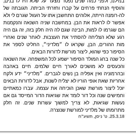
במילנו, ולפני כמה שנים נפטר מצער על שלא היו לו בנים,
והוסיף הנחתי פרחים על קברו וחזרתי הביתה. תגובתה של
לה-רומנה הייתה, אלוהים התחשבן אתו על העוול שגרם לי ולא
אפשר לו לראות את הבן. במחשבה שניה השנאה והנקמנות
הם שגרמו לו למות, הבינה שגם לה היה חלק בזה, זה גם היה
רגע שלא הצליחה להסתיר את העצבות. לאחר שנים ואחרי
מות ההורים, הבן, שקראו לו ״מלדיני״, החליט לספר את
הסיפור כפי שהוא, ליצור מורשת לדורות הבאים.
כל שנה בחג המולד הסיפור ישמע לכל המשפחה. את השנאה
והכעסים לא מושכים לאורך חיים שלמים. חיים באהבה
ובהרמוניה ואין אפליה בן נשים לגברים. ״מלדיני״ ידע ולקח
אחריות שאת אופי הוריו לא יצליח לשנות, אבל לדורות הבאים
יוכל ליצור מורשת שאכן הוכיחה את עצמה. עברו כמאתיים
וחמישים שנה וכל דור לומד את שגיאות הדור המייסד גם אם
נעשות שגיאות, לא צריך למשוך עשרות שנים. זה חלק
מתרומתו של מלדיני למורשת שנוצרה.
25.3.18. ט' ניסן, תשע"ח