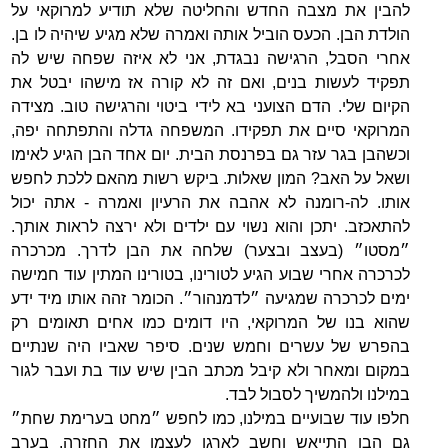
להבין את מצבה החדש והחליטה שלא תודיע למרוקאי על
הולדת הבן. הכעס הוביל אותה ואמרה שלא מגיע שיהיה לו בן.
אחרי הסבל, הרגישה נבגדת, אני לא איזה שפחה שיש לה
תפקיד לעשות בנים, ואם זה לא קורה אז מישהו יבטל את
הקיום שלי. הדם הצועני בא לידי ביטוי והרגישה טוב. מצידה
המרוקאי סיים את תפקידו. המשפחה גדלה והתפתחה יפה,
וכשהבן בגר עזר גם בפרנסת הבית. יום אחד הבן הגיע לאימו
ושאל על האב? המון שאלות. ביקש רשות מהאם ללכת לחפש
אותו. לה-רומנה לא אהבה את הרעיון ואמרה - אתה יכול
להתאכזב. יתכן והוא נשוי עם ילדים ולא ירצה לראות אותך.
״מסטו״ (בעצב ובצער) שלחה את הבן לדרך. מכרכרה
לכרכרה אחרי שבוע הגיע לטורינו, בטורינו המתין עוד חמישה
ימים לכרכרה שמגיעה ״לדמנהור״. הכומר זהה אותו מיד ידע
שהוא בנו של המרוקאי, היו דומים כמו אחים תאומים רק
בהפרש של עשרים וחמש שנים. סיפר שאביו היה שנתיים
במקום ומאחר ולא קיבל מכתב הבין שיש עוד בת ועבר לגור
במילנו ולהמשיך לסבול לבד.
חלפו עוד שבועיים במילנו, כמו לחפש ״מחט בערימת שחת״
גם הבן התייאש וחשב לארגן לעצמו את החזרה. בערב