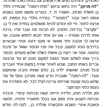
לאלוהים, ולעיתים הגיעו אליו אנשים עם בעיות כאלה ואחרות.
״לה-מרוקן״
היה נחוש וביקש ״מלה-רומנה״ שבמידה ותלד
בן תשלח מכתב. השאיר ת. ד. בטורינו ומשם פעם בשבוע
אספו דואר עבור ״דמנהור״. במידה ותלדי בת נוספת, לא
ארצה לחזור. חיי לא יכולים להיות מושלמים במידה ואין לי בן.
״סקרצו״ (בדיחה, הלצה). לא הבינה מה עובר עליו. ברכה
אותו לדרכו ואמרה – אם יום אחד תבוא לחפש אהבה, אני
אראה לך אהבה יותר מאשר אי פעם ידעת. אחרי שבועיים
בדרכים הגיע למקום, קיבל את פניו הכומר ושאל על סיבת
ההגעה. אמר אני רוצה בן ואשתי כשלה שלוש פעמים. הכומר
בירך אותו לשלום ואמר הגעת למקום הנכון יש עוד ארבעה
גברים באותו המצב. שבוע לאחר שהיה במקום אחד הגברים
קיבל מכתב שאשתו ילדה בן, כולם שמחו והבינו שהמקום
עובד. ״לה-רומנה״ שעברה הריון קשה ומורכב נוסף על עוד
שלוש בנות קטנות שהייתה צריכה לגדל לבד, לא הסתירה את
כעסה כלפי המרוקנר.
זמן הלידה הגיע, הלידה הייתה קשה ובניתוח קיסרי. איבדה
הכרתה לשבוע והיה ספק אם בכלל תתעורר ותחיה. חלשה
וכואבת אחרי השבוע התבשרה שילדה בן... לקח לה חודש