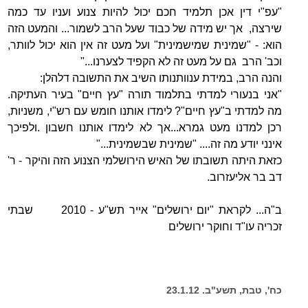
"עפ"י דין אכן תלמיד חכם יכול להיות צנוע ועניו עד כמה
שירצה, אך יש מידה של כבוד שעל הרב לשמור... והמעט הזה
הוא: - "שמינית שמישמינית" ועל מעט זה אין הוא יכול לוותר,
וכב' הרב גם על מעט זה לא הקפיד לצערנו..."
והנה הרב, במידת ענוותנותו השיב את התשובה דלהלן:
"אני בנעורי למדתי בתלמוד תורה "עץ חיים" בעיר העתיקה.
מה למדתי ב"עץ חיים"? לימדו אותנו חומש עם רש"י, משניות,
רכן למדנו מעט גמרא...אך לא לימדו אותנו חשבון .ולפיכך
אינני יודע מה זה.... "שמינית שבשמינית..."
כזאת היתה תשובתו של האיש הירושלמי הצנוע הזה והיקר - ר'
דב בר אליעזרוב.
ב"ה... לקראת "יום ירושלים" אייר תש"ע - 2010 שבתי
זכריה עו"ד וחוקר ירושלים
כח', טבת, תשע"ב. 23.1.12