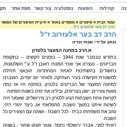
נה
קהילות
הופעות
נוסטלגיה
צור קשר
מפת אתר
תקנ
»
»
»
עמוד הבית
סיפורים
מספרים באתר
תיקיית הסיפורים של הסופר 
הרב דב בער אלעזרוב ז"ל
הרב דב בער אלעזרוב ז"ל
נכתב על ידי: שבתי זכריה
א.הרב במחנה המעצר בלטרון
בחודש נובמבר שנת 1944 – בזמנים הקשים – בתקופת
הבריטים - נעצרנו אני ואחי המנוח ראובן ז"ל ע"י השלטונות,
כחשודים בהשתיכות לאחת המחתרות. הובאנו תחילה
למשטרת הקישלה בעיר העתיקה, ולאחר יום יומיים, הועברנו
למחנה המעצר של הבריטים בלטרון. במחנה היו אז כמה
מאות צעירים. ישנו בצריפים, ובילינו את ימינו בשטח הפתוח.
לקראת אחת השבתות הגיע ללטרון רב מירושלים, שאמור היה
לשהות איתנו במשך השבת. התפלאתי אז, כיצד יהודי דתי,
עוזב את משפחתו בבית - לכל השבת - ושוהה עם הצעירים כל
השבת.
ראיתי לפני, אברך ירושלמי נחמד, עטור זקנקן שחור - בשנות