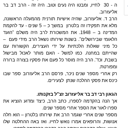
ה - 30 לחייו, ומבטו היה נעים וטוב. היה זה - הרב דב בר
אליעזרוב.
הרב ד. אליעזרוב, שהיה אישיות תורנית מהמעלה הראשונה,
מלא את תפקידו זה בלטרון במשך כ – 5 שנים - עד להקמת
המדינה ב – 1948. את המשכורת לרב היה משלם "הועד
הלאומי שבירושלים". בשנות שירותו נשאל הרב מידי פעם –
כל מיני שאלות הלכתיות על ידי העצירים, הקשורות עם
שהייתם במחנה. כמו למשל - האם מותר לאכול מבישול
בשבת, וכד'. הרב היה מוסר כל פעם את פסקיו בצורה ברורה
ומפורטת.
רק אחרי מספר שנים ניכר, פרסם הרב אליעזרוב ספר שבו
כינס את פסקי ההלכה שנתן לצעירים.
הגאון רבי דב בר אליעזרוב זצ"ל בזקנותו.
אך הנה בהקדמה לספרו, כתב הרב, כיצד ומדוע הוציא את
ספרו לאור את הספר אחרי מספר שנים.
מספר שנים אחרי שגמר הרב את שירותו בלטרון – הוא חלה
אנושות, והרופאים אמרו נואש לחייו. ואז באה ההחלטה שלו