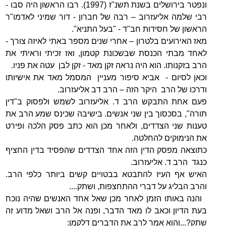
ונפטר בירושלים בשנת תשנ"ז (1997). רבו הראשון היה סבו -
רבי שלמה אליעזרוב – רבה של חברון - דור שמיני לאדמו"ר
הראשון של חסידות חב"ד - "בעל התניא".
מאז האירועים בלטרון – אחרי שנים מספר באתי לאיזה צורך -
לאחד מבתי הכנסת שבשכונת קטמון, ואז זכיתי וראיתי את
הרב בזקנותו. הוא היה נראה זקן מאד - זקן לבן עטה את פניו.
וכאן לסיום - אביא סיפור מעניין המסמל מאד את אישיותו
ודרכו של הרב היקר הזה – הרב דב אליעזרוב.
פעם אחת התבקש הרב ד. אליעזרוב לשמש ולפסוק ב"דין
תורה", בסכסוך בין שני אנשים. בישיבה שכינס שמע הרב את
טענות שני הצדדים, ולאחר מכן הוא כתב פסק הלכה ופירט
את הנימוקים להחלטה.
כתוצאה מפסק הדין הזה אחד הצדדים שהפסיד בדין החציף
כנגד הרב ד. אליעזרוב.
האיש אף העיז להתבטא בבטויים קשים ביותר כלפי הרב.
והרב הבליג על דברי ההתחצפות, ושתק....
והנה באותו הזמן לאחר מכן שאל אחד האנשים שהיה נוכח
בעת הדיון וכאב לו מאד הדבר, ופנה אל הרב ושאל מדוע זה
שתק?...והוא אמר לרב את הדברים דלקמן: