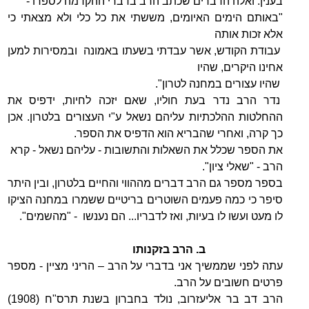
בענין. ואלה הדברים שכתב הרב בדברי ההקדמה לספרו -
"באותם הימים האיומים, מששתי את כל כלי ולא מצאתי כי
אלא זכות אותה
עבודת הקודש, אשר עבדתי בשעתו באמונה ובמסירות למען
אחינו היקרים, שהיו
שהיו עצורים במחנה לטרון".
נדר הרב נדר בעת חוליו, שאם יזכה לחיות, ידפיס את
ההחלטות ההלכתיות עליהם נשאל ע"י העצורים בלטרון. אכן
כך קרה, ואחרי שהבריא הוא הדפיס את הספר.
את הספר שכלל את השאלות והתשובות - עליהם נשאל - קרא
הרב - "שאלי ציון".
בספר מספר גם הרב דברים מההווי והחיים בלטרון, ובין היתר
סיפר כי כמה פעמים השוטרים בריטיים ששמרו במחנה הציקו
לו מעט ועשו לו בעיות, ואז לדבריו... הם נענשו - "מהשמים".
ב. הרב בזקנותו
עתה לפני שממשיך אני בדברי על הרב – הריני מציין - מספר
פרטים חשובים על הרב.
הרב דב בר אליעזרוב, נולד בחברון בשנת תרס"ח (1908)