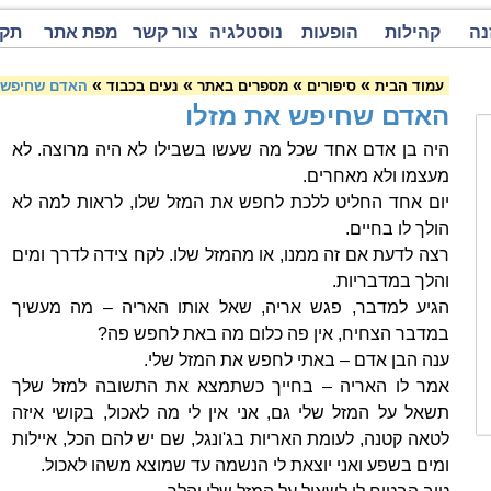
נה
קהילות
הופעות
נוסטלגיה
צור קשר
מפת אתר
תקנ
»
»
»
»
עמוד הבית
סיפורים
מספרים באתר
נעים בכבוד
האדם שחיפש 
האדם שחיפש את מזלו
היה בן אדם אחד שכל מה שעשו בשבילו לא היה מרוצה. לא
מעצמו ולא מאחרים.
יום אחד החליט ללכת לחפש את המזל שלו, לראות למה לא
הולך לו בחיים.
רצה לדעת אם זה ממנו, או מהמזל שלו. לקח צידה לדרך ומים
והלך במדבריות.
הגיע למדבר, פגש אריה, שאל אותו האריה – מה מעשיך
במדבר הצחיח, אין פה כלום מה באת לחפש פה?
ענה הבן אדם – באתי לחפש את המזל שלי.
אמר לו האריה – בחייך כשתמצא את התשובה למזל שלך
תשאל על המזל שלי גם, אני אין לי מה לאכול, בקושי איזה
לטאה קטנה, לעומת האריות בג'ונגל, שם יש להם הכל, איילות
ומים בשפע ואני יוצאת לי הנשמה עד שמוצא משהו לאכול.