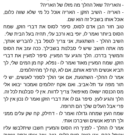
- והאריה? שאל ההלך מה מזלו של האריה?
- האריה - השיב הזקן - האריה אוכל כל מי שלא שווה כלום,
אוכל אותו בשביל זה הוא שם.
טוב חזר הבן אדם לסוס, סיפר לסוס את דברי הזקן, שמח
הסוס ביותר ואמר לו, יופי בוא ורכב עלי, תהיה בעל הבית שלי.
השיב ההלך - השתגעת, אני צריך לטפל בך, להבריש אותך,
מה אתה חושב שיש לי סבלנות בשבילך. ככה עזב את הסוס
והמשיך בדרכו. הלך והגיע עד המעיין. סיפר למעיין את דברי
הזקן. שמח המעיין מאוד ואמר לו - נפלא. קח מן המים שלי, לך
תביא אנשים תרפא אותם, אם לא ,קח לך מהיהלומים.
אמר לו ההלך- השתגעת, אם אני הולך לספר לאנשים, יש לי
תור מפה עד תל-אביב. ואם אקח יהלומים ואמכור יבואו אלי
מס הכנסה ישאלו מאיפוא? צריך לדווח. אין לי סבלנות לכל זה.
הלך והגיע לעץ. סיפר גם לו את דברי הזקן ואמר לו נכון אין לך
פרי אבל העלים שלך הם תרופה.
שמח העץ שמחה גדולה ואמר לו - דחילק, קח שק עלים ממני
ולך תרפא אנשים ושיברכו אותי.
אמר לו ההלך - לפניך היו הסוס והמעיין חשבו שיתלבשו עליו