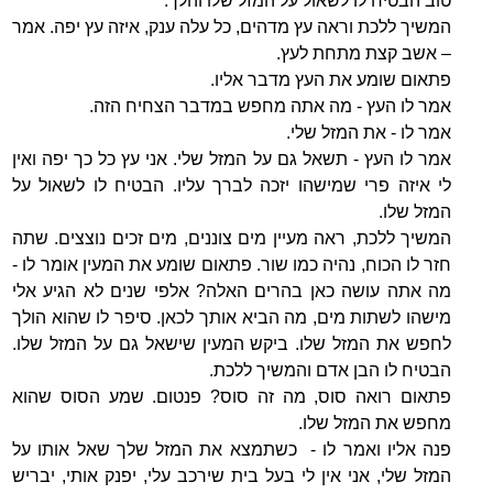
טוב הבטיח לו לשאול על המזל שלו והלך.
המשיך ללכת וראה עץ מדהים, כל עלה ענק, איזה עץ יפה. אמר
– אשב קצת מתחת לעץ.
פתאום שומע את העץ מדבר אליו.
אמר לו העץ - מה אתה מחפש במדבר הצחיח הזה.
אמר לו - את המזל שלי.
אמר לו העץ - תשאל גם על המזל שלי. אני עץ כל כך יפה ואין
לי איזה פרי שמישהו יזכה לברך עליו. הבטיח לו לשאול על
המזל שלו.
המשיך ללכת, ראה מעיין מים צוננים, מים זכים נוצצים. שתה
חזר לו הכוח, נהיה כמו שור. פתאום שומע את המעין אומר לו -
מה אתה עושה כאן בהרים האלה? אלפי שנים לא הגיע אלי
מישהו לשתות מים, מה הביא אותך לכאן. סיפר לו שהוא הולך
לחפש את המזל שלו. ביקש המעין שישאל גם על המזל שלו.
הבטיח לו הבן אדם והמשיך ללכת.
פתאום רואה סוס, מה זה סוס? פנטום. שמע הסוס שהוא
מחפש את המזל שלו.
פנה אליו ואמר לו - כשתמצא את המזל שלך שאל אותו על
המזל שלי, אני אין לי בעל בית שירכב עלי, יפנק אותי, יבריש