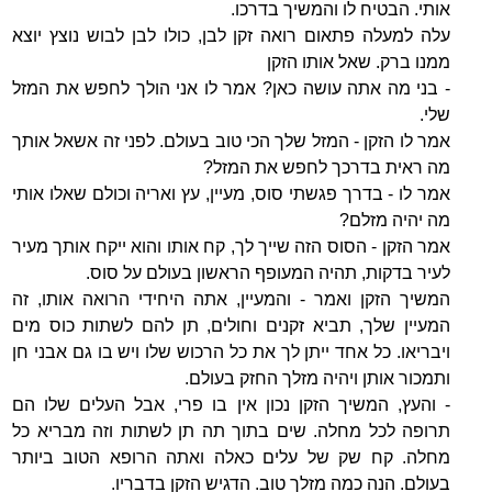
אותי. הבטיח לו והמשיך בדרכו.
עלה למעלה פתאום רואה זקן לבן, כולו לבן לבוש נוצץ יוצא
ממנו ברק. שאל אותו הזקן
- בני מה אתה עושה כאן? אמר לו אני הולך לחפש את המזל
שלי.
אמר לו הזקן - המזל שלך הכי טוב בעולם. לפני זה אשאל אותך
מה ראית בדרכך לחפש את המזל?
אמר לו - בדרך פגשתי סוס, מעיין, עץ ואריה וכולם שאלו אותי
מה יהיה מזלם?
אמר הזקן - הסוס הזה שייך לך, קח אותו והוא ייקח אותך מעיר
לעיר בדקות, תהיה המעופף הראשון בעולם על סוס.
המשיך הזקן ואמר - והמעיין, אתה היחידי הרואה אותו, זה
המעיין שלך, תביא זקנים וחולים, תן להם לשתות כוס מים
ויבריאו. כל אחד ייתן לך את כל הרכוש שלו ויש בו גם אבני חן
ותמכור אותן ויהיה מזלך החזק בעולם.
- והעץ, המשיך הזקן נכון אין בו פרי, אבל העלים שלו הם
תרופה לכל מחלה. שים בתוך תה תן לשתות וזה מבריא כל
מחלה. קח שק של עלים כאלה ואתה הרופא הטוב ביותר
בעולם. הנה כמה מזלך טוב. הדגיש הזקן בדבריו.