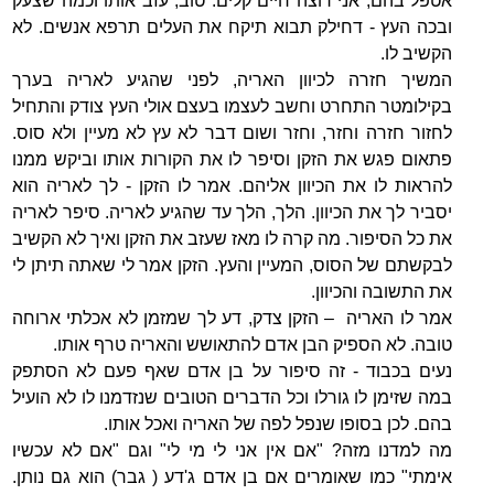
אטפל בהם, אני רוצה חיים קלים. טוב, עזב אותו וכמה שצעק
ובכה העץ - דחילק תבוא תיקח את העלים תרפא אנשים. לא
הקשיב לו.
המשיך חזרה לכיוון האריה, לפני שהגיע לאריה בערך
בקילומטר התחרט וחשב לעצמו בעצם אולי העץ צודק והתחיל
לחזור חזרה וחזר, וחזר ושום דבר לא עץ לא מעיין ולא סוס.
פתאום פגש את הזקן וסיפר לו את הקורות אותו וביקש ממנו
להראות לו את הכיוון אליהם. אמר לו הזקן - לך לאריה הוא
יסביר לך את הכיוון. הלך, הלך עד שהגיע לאריה. סיפר לאריה
את כל הסיפור. מה קרה לו מאז שעזב את הזקן ואיך לא הקשיב
לבקשתם של הסוס, המעיין והעץ. הזקן אמר לי שאתה תיתן לי
את התשובה והכיוון.
אמר לו האריה – הזקן צדק, דע לך שמזמן לא אכלתי ארוחה
טובה. לא הספיק הבן אדם להתאושש והאריה טרף אותו.
נעים בכבוד - זה סיפור על בן אדם שאף פעם לא הסתפק
במה שזימן לו גורלו וכל הדברים הטובים שנזדמנו לו לא הועיל
בהם. לכן בסופו שנפל לפה של האריה ואכל אותו.
מה למדנו מזה? "אם אין אני לי מי לי" וגם "אם לא עכשיו
אימתי" כמו שאומרים אם בן אדם ג'דע ( גבר) הוא גם נותן.