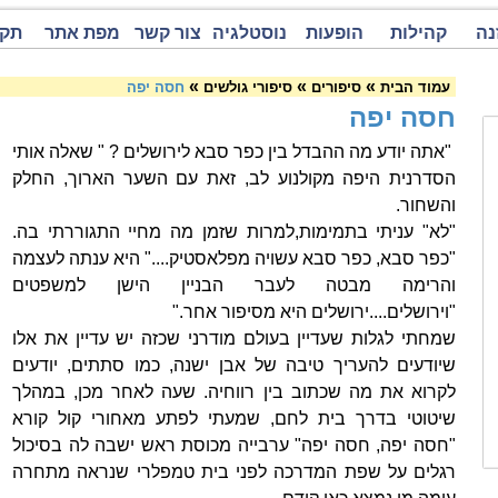
נה
קהילות
הופעות
נוסטלגיה
צור קשר
מפת אתר
תקנ
»
»
»
עמוד הבית
סיפורים
סיפורי גולשים
חסה יפה
חסה יפה
"אתה יודע מה ההבדל בין כפר סבא לירושלים ? " שאלה אותי
הסדרנית היפה מקולנוע לב, זאת עם השער הארוך, החלק
והשחור.
"לא" עניתי בתמימות,למרות שזמן מה מחיי התגוררתי בה.
"כפר סבא, כפר סבא עשויה מפלאסטיק...." היא ענתה לעצמה
והרימה מבטה לעבר הבניין הישן למשפטים
"וירושלים....ירושלים היא מסיפור אחר."
שמחתי לגלות שעדיין בעולם מודרני שכזה יש עדיין את אלו
שיודעים להעריך טיבה של אבן ישנה, כמו סתתים, יודעים
לקרוא את מה שכתוב בין רווחיה. שעה לאחר מכן, במהלך
שיטוטי בדרך בית לחם, שמעתי לפתע מאחורי קול קורא
"חסה יפה, חסה יפה" ערבייה מכוסת ראש ישבה לה בסיכול
רגלים על שפת המדרכה לפני בית טמפלרי שנראה מתחרה