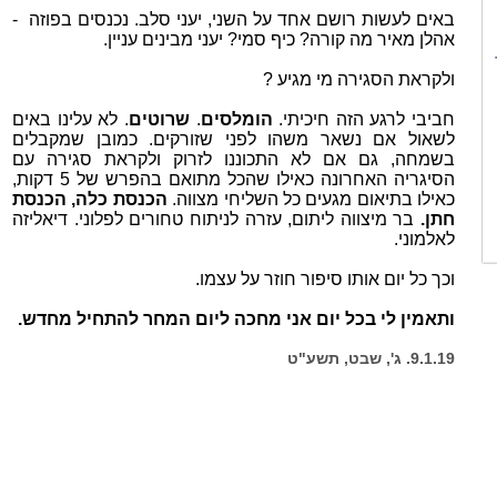
באים לעשות רושם אחד על השני, יעני סלב. נכנסים בפוזה -
אהלן מאיר מה קורה? כיף סמי? יעני מבינים עניין.
ולקראת הסגירה מי מגיע ?
חביבי לרגע הזה חיכיתי.
הומלסים
.
שרוטים
. לא עלינו באים
לשאול אם נשאר משהו לפני שזורקים. כמובן שמקבלים
בשמחה, גם אם לא התכוננו לזרוק ולקראת סגירה עם
הסיגריה האחרונה כאילו שהכל מתואם בהפרש של 5 דקות,
כאילו בתיאום מגעים כל השליחי מצווה.
הכנסת כלה, הכנסת
חתן.
בר מיצווה ליתום, עזרה לניתוח טחורים לפלוני. דיאליזה
לאלמוני.
וכך כל יום אותו סיפור חוזר על עצמו.
ותאמין לי בכל יום אני מחכה ליום המחר להתחיל מחדש.
9.1.19. ג', שבט, תשע"ט