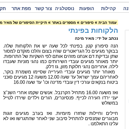
נה
קהילות
הופעות
נוסטלגיה
צור קשר
מפת אתר
תקנ
»
»
»
עמוד הבית
סיפורים
מספרים באתר
תיקיית הסיפורים של מאיר מ
הלקוחות בפינתי
נכתב על ידי: מאיר מיכה
הנה סיפורiן קטן. בפינתי לכל שעה יש את הלקוחות שלה.
בבוקר מגיעים כל הגריאטרים שהיו בצום והלכו מוקדם למסור
שתן ובדיקת דם אנחנו מזהים אותם לפי השקיות של התרופות.
יותר מאוחר מגיעים עובדי השירותים כמו נהגי מוניות שעבדו
לילה. אחריהם נהגי חלוקת מזון, גז דלק.
מאוחר יותר מגיעים עובדי העירייה שסיימו משמרת בוקר,
לאחריהם עמך ישראל עד שעה 12.00 משעה 12 מגיעים סוכני
ביטוח בנקאים עורכי דין עובדי מדינה וכו׳ עד שעה 16.00
ואז משעה 16.00 מתחיל הקרנבל. אנשים שקמו אחרי השנ"צ
יעני ירדו העירה לכייף. פנסיונרים, הורים וילדים שירדו לטייל
במשולש
חיילים וחיילות שחזרו מיומיות. ואז בערב מגיעים זוגות
מבוגרים שמנסים להתחיל סיבוב שני לאחר שהתגרשו ואו לא
עלינו התאלמנו .