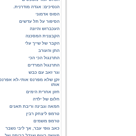
הנסיכים: אגדה מודרנית.
הסוס אדמוני
הסיפור על תל עדשים
העכברוש והיונה
הקבצנית המסכנה
הקבר של שייך עלי
התן והעורב
התרנגול הכי הכי
התרנגול המרדים
וגר זאב עם כבש
זקן שלא מפרנס אותי-לא אפרנס
אותו
חזון אחרית הימים
חלום של ילדה
חמאה וגבינה וריבת תאנים
טרמפ ליצחק רבין
טרמפ משמים
כאב גופי עבר, אך ליבי נשבר
מעשה בעוף שגדל בביתה של