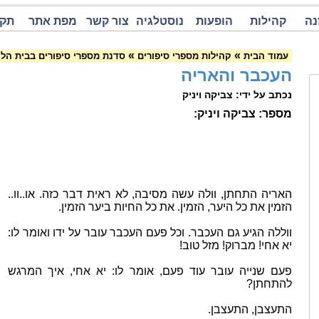
נה
קהילות
הופעות
נוסטלגיה
צור קשר
מפת אתר
תקנ
»
»
עמוד הבית
קהילות מספרי סיפורים
סדנת מספרי סיפורים בבית הל
העכבר והאריה
נכתב על ידי: צביקה ויניק
מספר: צביקה ויניק:
האריה התחתן, וולה עשה מסיבה, לא ראית דבר כזה. או..וו..
הזמין את כל היער, הזמין. את כל החיות ביער הזמין.
ווללה הגיע גם העכבר. וכל פעם העכבר עובר על ידו ואומר לו:
יא אחי! מברוק! מזל טוב!
פעם שנייה עובר עוד פעם, אומר לו: יא אחי, איך המרגש
להתחתן?
התעצבן, התעצבן.