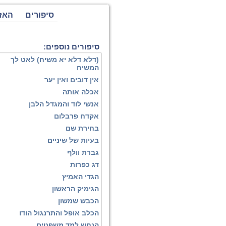
סיפורים
האז
סיפורים נוספים:
(דלא דלא יא משיח) לאט לך
המשיח
אין דובים ואין יער
אכלה אותה
אנשי לוד והמגדל הלבן
אקדח פרבלום
בחירת שם
בעיות של שיניים
גברת וולף
דג כפרות
הגדי האמיץ
הגימיק הראשון
הכבש שמשון
הכלב אופל והתרנגול הודו
הנחש למד משפטים