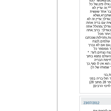
וונה(ואפשר לומר
ילו פינו,של כל
,זה עדיין לא
דבר אחד שעשית
ושתברא,ושלא
ודלך,עדיין זה לא
ית עם בריה אחת:
גודלך,ומהולל אתה
גודלך: ברוך,אתה
יותר מכל
ות,ותהילות,שנכתבו
 עולמים,לנצח
וגם אם לא נברך
ר ממספר כל
ח נצחים,לעד: *
(העולם נמצא בתוך
תיימת הבריה
הוא אין לו סוף,כך
 שמותיו של ה')
,בני
 חול-בריה בפני
עצמה היא,כל טיפת גשם-בריה בפני עצמה היא,וכו'). (נוסח מספר 28 מתוך 28)
זיכוי הרבים)
23/07/2012
ו ליראות את