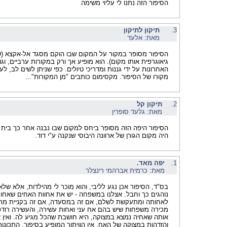
הסיפור הזה נתנו לי עליוי משימה
3.
תיקון לתיקון
מאת: אלעד
הסיפור מסופר במקור על המקום שבו הוקם מסגד אל-אקצא (ש
גיאוגרפית אותו מקום). הוא מופיע אך ורק במקורות ערביים, וגו
האחרונות על ידי גננות ומדריכי טיולים. כפי שניתן לשים לב, ל
מקורו של הסיפור. מקסימום כותבים "מן המקורות"...
2.
תיקון קל
מאת: גלעד סופרין
הסיפור היפה הזה מסופר ביחס למקום שבו נבנה אחר כך בית 
היה מקום הגורן של ארוונה היבוסי שנקנה ע"י דוד.
1.
יפה מאד.
מאת: כרמית אברהמי רינצלר
בס"ד, הסיפור אכן נגע לליבי, והוא מוכר לי מהילדות, אלא שלא 
נוהגים כך וחבל. אצלנו במשפחה - יש את אחוות האחים שאחו
לאחותה ומתעקשת לשלם, אם זה במסעדה, אם זה בקניית מתנ
מכירה משפחות שיש בהם אח עני ואחות עשירה, והעשירה רודפת
אותה שאחיה נמצא במצוקה, היא חושבת שהכל מגיע לה. ואין א
והזדהות במצוקה של האח, אין הוויתור המופיע בסיפור, התכונו