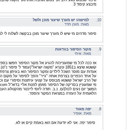
מיבצע קיפוד 3
10.
למישהו יש מערך שיעור מוכן ולשל
מאת: מעין חדד
סיפור מדהים מי שיש לו מערך שיעור מוכן בבקשה לשלוח לי למי
9.
מקור הסיפור בוודאות
מאת: איתי
אז ככה לכל מי שמעוניינ/ת להגיע אל מקור הסיפור חפשו בספר
קושטא שיצא ב1851 ונקרא "מקווה ישראל"(עמוד ל' סיפור 
אגדות עם מוסר השכל לילדים ומקור הסיפור הוא בעיתון צרפת
על אחד הכפרים בצרפת אותה "גייר" והפך לסיפור על מקום ה
של הרב ישראל קושטא מבוסס על קטעי עיתונות וסיפורי עם וכך
מי שמעוניין בסרי
המשך יום נעים לכולן/ם. נ.ב. תודה ליוסי לייכטר מהקטלוג הע
הלאומית על העזרה במציאת המקור והספר.
8.
יפה מאוד
מאת: אופיר
סיפור יפה. אני לא יודעת אם הוא באמת קיים או לא.