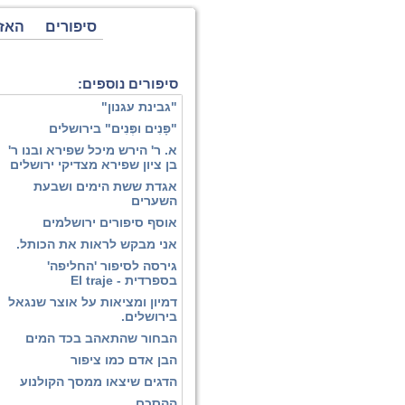
סיפורים
האז
סיפורים נוספים:
"גבינת עגנון"
"פָּנִים ופְּנִים" בירושלים
א. ר' הירש מיכל שפירא ובנו ר'
בן ציון שפירא מצדיקי ירושלים
אגדת ששת הימים ושבעת
השערים
אוסף סיפורים ירושלמים
אני מבקש לראות את הכותל.
גירסה לסיפור 'החליפה'
בספרדית - El traje
דמיון ומציאות על אוצר שנגאל
בירושלים.
הבחור שהתאהב בכד המים
הבן אדם כמו ציפור
הדגים שיצאו ממסך הקולנוע
ההסכם