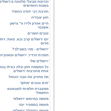
זכרונות מבעלי מלאכה בירושלים
בשנות החמישים
חורבת רבי יהודה החסיד
חזון עובדיה
חיים אהרון ולירו ור' גרשון
אשכנזי
טובים השניים
יום ירושלים קרב ובא. מאת: רות
מרום
ירושלים - מהי בשבילך?
תסכית הרדיו: ירושלים ומאהביה
ירושלים שלי
כל המשמח חתן וכלה כאילו בנה
אחת מחורבות ירושלים
מה מחזיק את אבני הכותל
'מים גנובים ימתקו'
ממעברת תלפיות למטאטא
החשמלי
מעשה במיואש ירושלמי
מעשה במפטיר יונה
מעשה בסנדלר ירושלמי