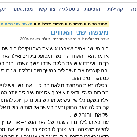
נה
קהילות
הופעות
נוסטלגיה
צור קשר
מפת אתר
תקנ
»
»
»
עמוד הבית
סיפורים
סיפורי ירושלים
מעשה שני האחים
מעשה שני האחים
שדה שיבולים ליד היישוב מכבים. צולם בשנת 2004
היה היו שני אחים שאהבו איש את רעהו וקיבלו בירושה
אדמה. האח האחד היה נשוי ומטופל בילדים ואילו האח ה
כך חיו ועיבדו איש את חלקת שדהו משך השנה. והנה ה
והם קוצרים את השיבולים במשך היום ובלילה ישנים ב
כמנהג הימים ההם.
ובלילה באות המחשבות לאח הרווק. – אחי נשוי ויש לו יל
מרובות משלי. ודאי הוא צריך אלומות שיבולים יותר ממנ
אליו בשקט בלי שירגיש אלומות שיבולים וכך יוכל להתפ
קם בלילה האח הרווק והעביר עשר אלומות שיבולים אל
של אחיו וחזר לישון.
עוד באותו לילה נדדה שנתו של האח הנשוי – אחי עדיין רו
להקים משפחה. ודאי צורך לו בכסף רב, מי יודע אם יספי
לדאוג לצרכי חתונה ובית. מי אם לא אני אחיו, היכול לעז