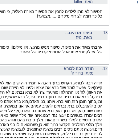
מאת: killer
הסיפור לא נותן לילדים להבין את הסיפור בצורה ראלית, כי הו
כל כך דומה לצירוף מיקרים......מצטער!
13.
סיפור מדהים...
מאת: נויה
אהבתי מאוד את הסיפור. סיפור ממש מרגש. אין מילים!! סיפו
שלי אז לקחתי אותו אבל הוספתי קרדיט של האתר.
12.
תודה רבה לבורא
מאת: ברוך ה'
תודה רבה לבורא. הקדוש ברוך הוא,הוא תמיד היה קיים,הוא לא
קיים(אולי אפשר לומר שה' ברא את עצמו ולפניו לא הייתה שום
את האוזן),לה' אין התחלה וסוף,עד שה' לא ברא נבראים,לא היה
בריה,ה' ברא את הבריה הזו,בתוך הבריה הזו,ה' ברא שמש,ירח,
זמן,בתוך הזמן הזה,הוא ברא אותנו,בני האדם,הוא ברא אותנו כי 
הטוב להטיב,לכן ברא נבראים להטיב עמהם,אך אנו במעשינו הר
רעות שונות,הקדוש ברוך הוא,ברא אותנו בני האדם,אף על פי,ש
רבים ימרדו בו,שרבים יעשו נגד רצונו.איזה עוד מלך עושה כן?א
האדם חוטאים למלך בשר ודם,אותו מלך טובח בהם והורג בהם ב
מלך מלכי המלכים הקדוש ברוך הוא כן,כשחוטאים לו בני האדם,
חיים,ועושה איתם ניסים רבים בשעה שחוטאים לו,בשעה שעושים נ
לבריות זמן רב בכדי לתקן מעשיהם הרעים,עד שמגיע העונש.וגם 