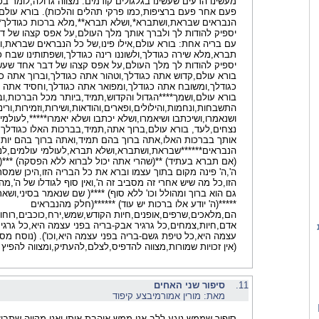
מעשינו הרעים שעשינו בגלגולים קודמים. מצווה גדולה,לומר בכ
פעם אחר פעם ברציפות,כמו פרקי תהלים והלכות). בורא עולם,א
הנבראים שבראת,ושתברא*,ושלא תברא**,מלא ברכות כגודלך***
יספיק להודות לך ולברך אותך מלך העולם,על אפס קצהו של 
עם בריה אחת: בורא עולם,אילו פינו,של כל הנבראים שבראת,
תברא,מלא שירה כגודלך,ולשוננו רינה כגודלך,ושפתותינו שבח כג
יספיק להודות לך מלך העולם,על אפס קצהו של דבר אחד שעש
בורא עולם,קדוש אתה כגודלך,וטהור אתה כגודלך,וברוך אתה כ
כגודלך,ומשובח אתה כגודלך,ומפואר אתה כגודלך,וחסיד אתה כ
בורא עולם,ושמך****הגדול והקדוש,תמיד,ביותר מכל הברכות,וב
התשבחות,ונחמות,והילולים,ופארים,והודאות,ושירות,וזמירות,ורינ
ושנאמרו,ושיכתבו ושיאמרו,ושלא יכתבו ושלא יאמרו*****,לעולמי
נצחים,לעד, בורא עולם,ברוך אתה,תמיד,בברכות האלו כגודלך,
אותך בברכות האלו,אתה ברוך בהם תמיד,ואתה ברוך בהם יות
הנבראים******שבראת,ושתברא,ושלא תברא,לעולמי עולמים,לנצ
(אם תברא בעתיד) **(שהרי אתה יכול לברוא ללא הפסקה) ***
ה',ה' פינה מקום בתוך עצמו וברא את כל הבריה הזו,היכן שמס
הזו,כל מה שיש אחרי זה מסביב זה ה',ואין סוף לגודלו של ה',מה 
גם הוא ברוך ומהולל וכו' ללא סוף) ****( שם שנאמר בסיני,ושאר
*****(ה' יודע אלו ברכות יש עוד) ******(חלק מהנבראים
הם,מלאכים,שרפים,אופנים,חיות הקודש,שמש,ירח,כוכבים,רוחות
אדם,חיות,צמחים,כל גרגיר אבק-בריה בפני עצמה היא,כל גרגיר
(אין זכויות שמורות,מצווה להדפיס,לצלם,להעתיק,ומצווה להפיץ ל
11.
סיפור שני האחים
מאת: מורין אמורמיבצע קיפוד
סיפור שממש נוגע ללב אני ממש אוהבת אותו ואני מקווה שתבוא