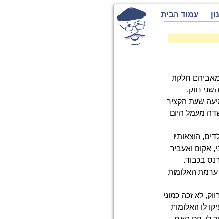
ון
עמוד הבית
 מאביהם חלקת
שני רווק.
גיעה שעת הקציר
שדה מעמל היום
דים, הוצאותיו
י, אקום ואעביר
רנס בכבוד.
 ערמת האלומות
וק, לא זכה כמוני
קו לו האלומות
ור לו. קם האח