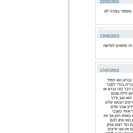
22/02/2015
א מסופר בצורה לא
13/05/2013
ר זה מתאים לפרשה
17/07/2013
 נברא,הוא תמיד
 בריה,בכדי לסבר
 דבר כזה נברא או
יום לילה,שהם
הוא טוב,ודרך
עים הבאנו עלינו
ידע שבני אדם
ף אחד.כשבני
אותו רגע,אך אין
הוא נותן להם
גד רצונו,ונותן
אין אנו יודעים