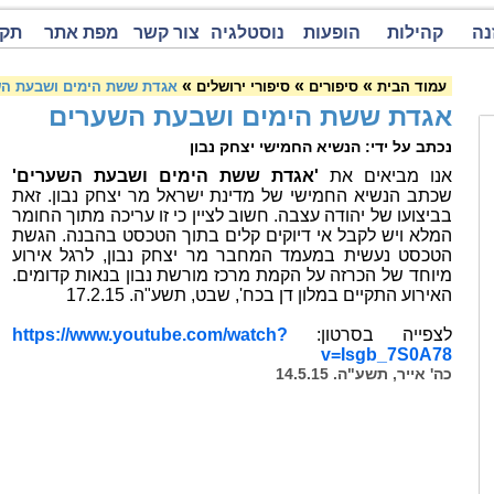
נה
קהילות
הופעות
נוסטלגיה
צור קשר
מפת אתר
תקנ
»
»
»
עמוד הבית
סיפורים
סיפורי ירושלים
אגדת ששת הימים ושבעת ה
אגדת ששת הימים ושבעת השערים
נכתב על ידי: הנשיא החמישי יצחק נבון
אנו מביאים את
'אגדת ששת הימים ושבעת השערים'
שכתב הנשיא החמישי של מדינת ישראל מר יצחק נבון. זאת
בביצועו של יהודה עצבה. חשוב לציין כי זו עריכה מתוך החומר
המלא ויש לקבל אי דיוקים קלים בתוך הטכסט בהבנה. הגשת
הטכסט נעשית במעמד המחבר מר יצחק נבון, לרגל אירוע
מיוחד של הכרזה על הקמת מרכז מורשת נבון בנאות קדומים.
האירוע התקיים במלון דן בכח', שבט, תשע"ה. 17.2.15
לצפייה בסרטון:
https://www.youtube.com/watch?
v=Isgb_7S0A78
כה' אייר, תשע"ה. 14.5.15