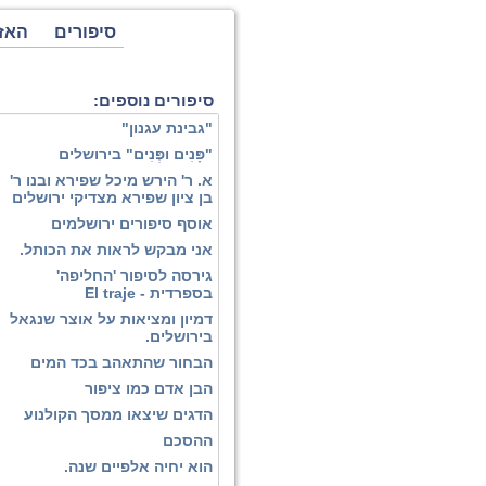
סיפורים
האז
סיפורים נוספים:
"גבינת עגנון"
"פָּנִים ופְּנִים" בירושלים
א. ר' הירש מיכל שפירא ובנו ר'
בן ציון שפירא מצדיקי ירושלים
אוסף סיפורים ירושלמים
אני מבקש לראות את הכותל.
גירסה לסיפור 'החליפה'
בספרדית - El traje
דמיון ומציאות על אוצר שנגאל
בירושלים.
הבחור שהתאהב בכד המים
הבן אדם כמו ציפור
הדגים שיצאו ממסך הקולנוע
ההסכם
הוא יחיה אלפיים שנה.