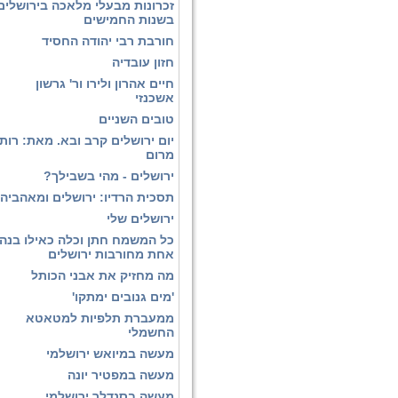
זכרונות מבעלי מלאכה בירושלים
בשנות החמישים
חורבת רבי יהודה החסיד
חזון עובדיה
חיים אהרון ולירו ור' גרשון
אשכנזי
טובים השניים
יום ירושלים קרב ובא. מאת: רות
מרום
ירושלים - מהי בשבילך?
תסכית הרדיו: ירושלים ומאהביה
ירושלים שלי
כל המשמח חתן וכלה כאילו בנה
אחת מחורבות ירושלים
מה מחזיק את אבני הכותל
'מים גנובים ימתקו'
ממעברת תלפיות למטאטא
החשמלי
מעשה במיואש ירושלמי
מעשה במפטיר יונה
מעשה בסנדלר ירושלמי