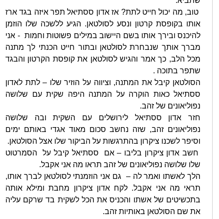
שתביא.
טוב, מה יכול חייט לתת? אז אדון ססתיאל תפר איזה בגד ארז
אותו בקופסת קרטון ונסע לסולטאן. הגיע ללשכה שלו הוזמן
להיכנס ובירך אותו בשם היישוב במילים פשוטות וחמות - אני
מברך אותך שנבחרת לסולטאן ובתור חייט הכנתי לך מתנה
מכל הלב, כך אמר והגיש לסולטאן את קופסת הקרטון והבגד
שתפר בתוכה .
הסולטאן קיבל את המתנה, וציווה על הוזיר שלו – לתת לאדון
ססתיאל כאות הוקרה על המתנה היפה שקית עם שלושה
נפוליאונים של זהב.
חזר אדון ססתיאל לירושלים עם השקית ובה שלושה
נפוליאונים זהב, שזה נחשב סכום מאוד אגדי באותם ימים
וסיפר לשכנו ציקרון בהתרגשות על הביקור שלו אצל הסולטאן.
חשב אדון ציקרון בליבו – אם ססתיאל קיבל על הסמרטוט
שלו שלושה נפוליאונים של זהב תראו מה אני אקבל.
הלך לאשתו ואמר לה – גם אני הוזמנתי לסולטאן לברך אותו,
תראי מה אני אקבל. לקח אדון ציקרון מחבת ומילא אותה
בתכשיטים של אשתו והכניס את הכל לשקית בד שרקם עליה
את שם הסולטאן באותיות זהב.