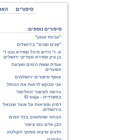
סיפורים
האז
סיפורים נוספים:
"גבינת עגנון"
"פָּנִים ופְּנִים" בירושלים
א. ר' הירש מיכל שפירא ובנו ר'
בן ציון שפירא מצדיקי ירושלים
אגדת ששת הימים ושבעת
השערים
אוסף סיפורים ירושלמים
אני מבקש לראות את הכותל.
גירסה לסיפור 'החליפה'
בספרדית - El traje
דמיון ומציאות על אוצר שנגאל
בירושלים.
הבחור שהתאהב בכד המים
הבן אדם כמו ציפור
הדגים שיצאו ממסך הקולנוע
ההסכם