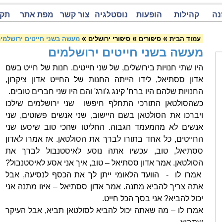
נה
קהילות
הופעות
נוסטלגיה
צור קשר
מפת אתר
תקנ
»
»
»
עמוד הבית
סיפורים
סיפורי ירושלים
מעשה בשני חייטים ירושלמי
מעשה בשני חייטים ירושלמים
היו שתי חנויות בירושלים, של שני חייטים. חנות של חייט בשם
אדון ססתיאל, לידו הייתה החנות של החייט אדון ציקרון,
החנויות שלהם היו ברח' קינג ג'ורג' והם היו שני חברים טובים.
כשהסולטאן התורכי התחלף חיפשו שני ירושלמים שילכו
ויברכו את הסולטאן בשם היישוב, שני אנשים פשוטים, שני
אנשים לא מהמעמד הגבוה. החליטו שהכי טוב שיסעו שני
החייטים, כל אחד בתורו לברך את הסולטאן. אז אמרו לאדון
ססתיאל, טוב, עכשיו אתה נוסע לאיסטנבול לברך את
הסולטאן. אמר אדון ססתיאל – טוב, איך אני אסע לאיסטנבול?
אמרו לו - הוועד הלאומי ייתן לך את הכסף לנסיעה, אבל
אתה צריך להביא מתנה. אמר אדון ססתיאל – איזו מתנה אני
יכול להביא? אני בסך הכל חייט.
אמרו לו – מה שאתה יכול להביא לסולטאן תביא, אבל העיקר