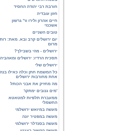
חורבת רבי יהודה החסיד
חזון עובדיה
חיים אהרון ולירו ור' גרשון
אשכנזי
טובים השניים
יום ירושלים קרב ובא. מאת: רות
מרום
ירושלים - מהי בשבילך?
תסכית הרדיו: ירושלים ומאהביה
ירושלים שלי
כל המשמח חתן וכלה כאילו בנה
אחת מחורבות ירושלים
מה מחזיק את אבני הכותל
'מים גנובים ימתקו'
ממעברת תלפיות למטאטא
החשמלי
מעשה במיואש ירושלמי
מעשה במפטיר יונה
מעשה בסנדלר ירושלמי
מעשה הקשור בעגנון