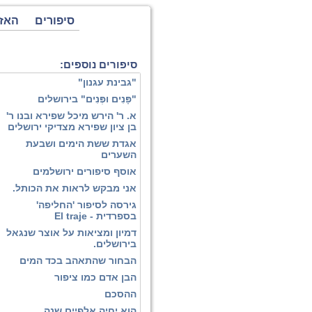
סיפורים
האז
סיפורים נוספים:
"גבינת עגנון"
"פָּנִים ופְּנִים" בירושלים
א. ר' הירש מיכל שפירא ובנו ר'
בן ציון שפירא מצדיקי ירושלים
אגדת ששת הימים ושבעת
השערים
אוסף סיפורים ירושלמים
אני מבקש לראות את הכותל.
גירסה לסיפור 'החליפה'
בספרדית - El traje
דמיון ומציאות על אוצר שנגאל
בירושלים.
הבחור שהתאהב בכד המים
הבן אדם כמו ציפור
ההסכם
הוא יחיה אלפיים שנה.