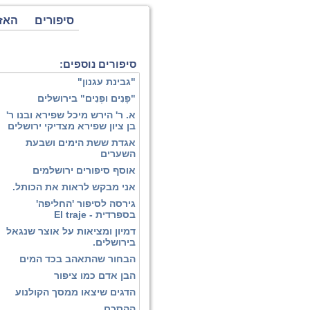
סיפורים
האז
סיפורים נוספים:
"גבינת עגנון"
"פָּנִים ופְּנִים" בירושלים
א. ר' הירש מיכל שפירא ובנו ר'
בן ציון שפירא מצדיקי ירושלים
אגדת ששת הימים ושבעת
השערים
אוסף סיפורים ירושלמים
אני מבקש לראות את הכותל.
גירסה לסיפור 'החליפה'
בספרדית - El traje
דמיון ומציאות על אוצר שנגאל
בירושלים.
הבחור שהתאהב בכד המים
הבן אדם כמו ציפור
הדגים שיצאו ממסך הקולנוע
ההסכם