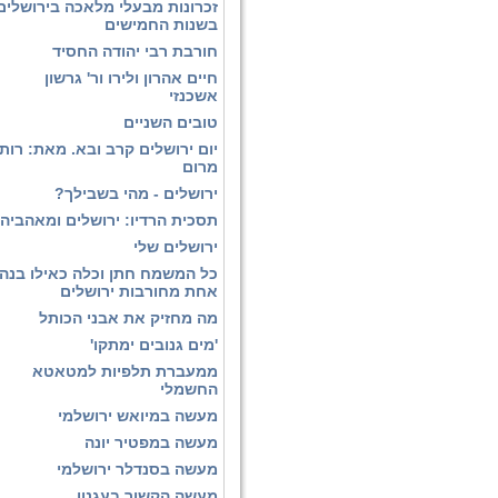
זכרונות מבעלי מלאכה בירושלים
בשנות החמישים
חורבת רבי יהודה החסיד
חיים אהרון ולירו ור' גרשון
אשכנזי
טובים השניים
יום ירושלים קרב ובא. מאת: רות
מרום
ירושלים - מהי בשבילך?
תסכית הרדיו: ירושלים ומאהביה
ירושלים שלי
כל המשמח חתן וכלה כאילו בנה
אחת מחורבות ירושלים
מה מחזיק את אבני הכותל
'מים גנובים ימתקו'
ממעברת תלפיות למטאטא
החשמלי
מעשה במיואש ירושלמי
מעשה במפטיר יונה
מעשה בסנדלר ירושלמי
מעשה הקשור בעגנון